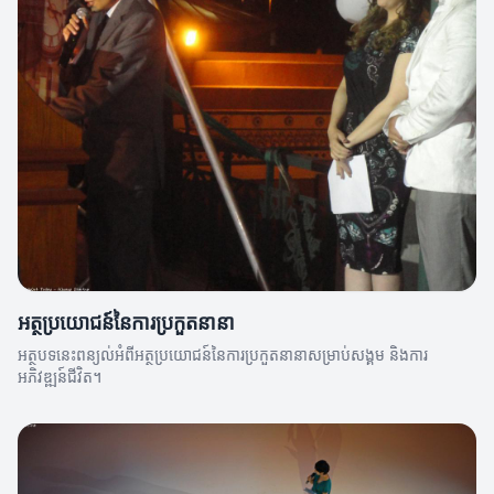
អត្ថប្រយោជន៍នៃការប្រកួតនានា
អត្ថបទនេះពន្យល់អំពីអត្ថប្រយោជន៍នៃការប្រកួតនានាសម្រាប់សង្គម និងការ
អភិវឌ្ឍន៍ជីវិត។