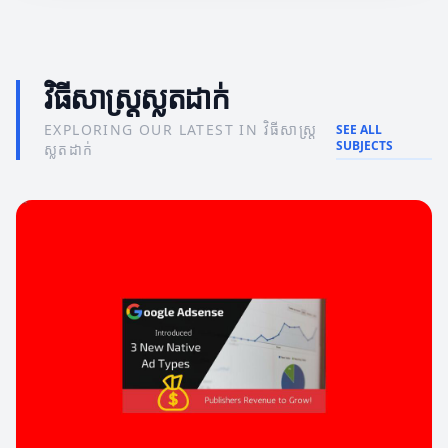
វិធីសាស្រ្តស្លតដាក់
EXPLORING OUR LATEST IN វិធីសាស្រ្ត
SEE ALL
SUBJECTS
ស្លតដាក់