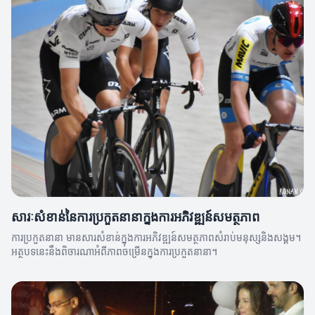
សារៈសំខាន់នៃការប្រកួតនានាក្នុងការអភិវឌ្ឍន៍សមត្ថភាព
ការប្រកួតនានា មានសារសំខាន់ក្នុងការអភិវឌ្ឍន៍សមត្ថភាពសំរាប់មនុស្សនិងសង្គម។
អត្ថបទនេះនឹងពិចារណាអំពីភាពចម្រើនក្នុងការប្រកួតនានា។