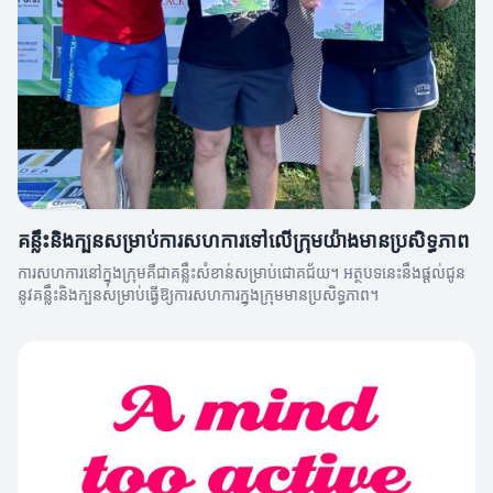
គន្លឹះនិងក្បួនសម្រាប់ការសហការទៅលើក្រុមយ៉ាងមានប្រសិទ្ធភាព
ការសហការនៅក្នុងក្រុមគឺជាគន្លឹះសំខាន់សម្រាប់ជោគជ័យ។ អត្ថបទនេះនឹងផ្តល់ជូន
នូវគន្លឹះនិងក្បួនសម្រាប់ធ្វើឱ្យការសហការក្នុងក្រុមមានប្រសិទ្ធភាព។