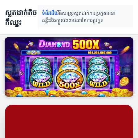
ស្លតដាក់តិចក៏ឈ្នះ
ស្លតដាក់តិច
ទំព័រដើម
វិធីសាស្រ្តស្លតដាក់
ការប្រកួតនានា
ក៏ឈ្នះ
គន្លឹះនិងក្បួន
ពេលវេលានៃការប្រកួត