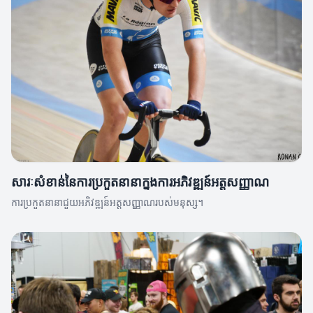
សារៈសំខាន់នៃការប្រកួតនានាក្នុងការអភិវឌ្ឍន៍អត្តសញ្ញាណ
ការប្រកួតនានាជួយអភិវឌ្ឍន៍អត្តសញ្ញាណរបស់មនុស្ស។