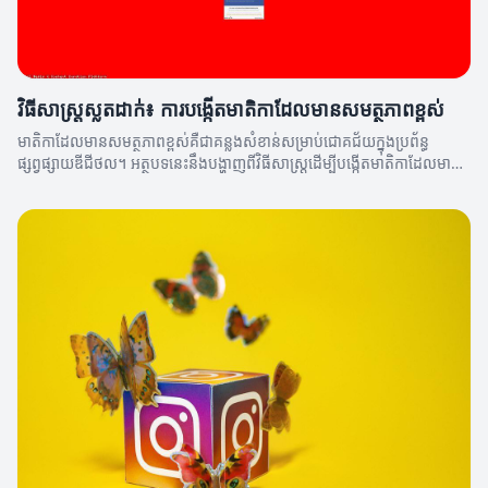
វិធីសាស្រ្តស្លតដាក់៖ ការបង្កើតមាតិកាដែលមានសមត្ថភាពខ្ពស់
មាតិកាដែលមានសមត្ថភាពខ្ពស់គឺជាគន្លងសំខាន់សម្រាប់ជោគជ័យក្នុងប្រព័ន្ធ
ផ្សព្វផ្សាយឌីជីថល។ អត្ថបទនេះនឹងបង្ហាញពីវិធីសាស្រ្តដើម្បីបង្កើតមាតិកាដែលមាន
សមត្ថភាពខ្ពស់។