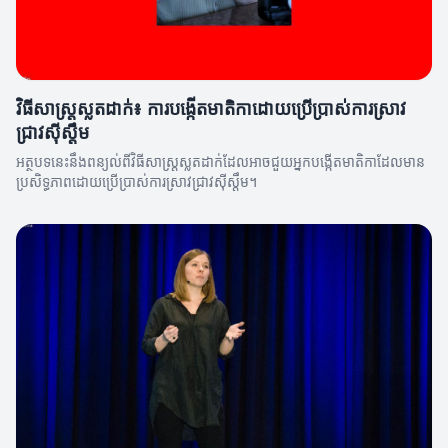
វិធីសាស្រ្តស្លតដាក់៖ ការបង្កើតមាតិកាដោយប្រើប្រាស់ការស្រាវ
ជ្រាវស៊ីស្តឹម
អត្ថបទនេះនឹងពន្យល់ពីវិធីសាស្រ្តស្លតដាក់ដែលអាចជួយអ្នកបង្កើតមាតិកាដែលមាន
ប្រសិទ្ធភាពដោយប្រើប្រាស់ការស្រាវជ្រាវស៊ីស្តឹម។