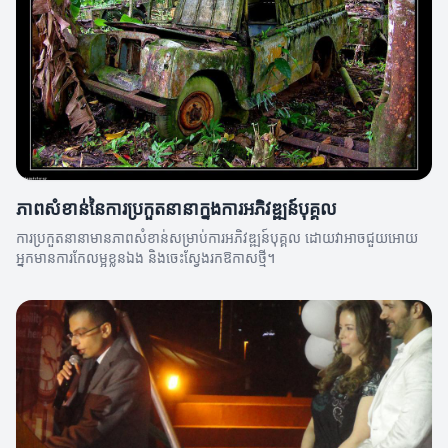
ភាពសំខាន់នៃការប្រកួតនានាក្នុងការអភិវឌ្ឍន៍បុគ្គល
ការប្រកួតនានា​មានភាពសំខាន់សម្រាប់ការអភិវឌ្ឍន៍បុគ្គល ដោយវាអាចជួយអោយ
អ្នកមានការកែលម្អខ្លួនឯង និងចេះស្វែងរកឱកាសថ្មី។