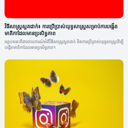
វិធីសាស្រ្តស្លតដាក់៖ ការប្រើប្រាស់យុទ្ធសាស្ត្រសម្រាប់ការបង្កើត
មាតិកាដែលមានប្រសិទ្ធភាព
អត្ថបទនេះគឺជារបាយការណ៍អំពីវិធីសាស្រ្តស្លតដាក់ និងការប្រើប្រាស់យុទ្ធសាស្ត្រដើម្បី
បង្កើតមាតិកាដែលមានប្រសិទ្ធភាព។