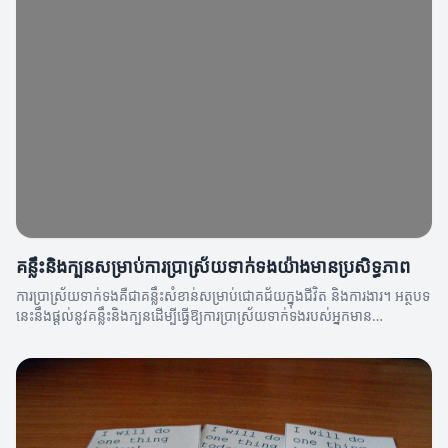
គន្លឹះនិងក្បួនសម្រាប់ការប្រាស្រ័យទាក់ទងយ៉ាងមានប្រសិទ្ធភាព
ការប្រាស្រ័យទាក់ទងគឺជាគន្លឹះសំខាន់សម្រាប់ជោគជ័យក្នុងជីវិត និងការងារ។ អត្ថបទ
នេះនឹងផ្ដល់នូវគន្លឹះនិងក្បួនដើម្បីធ្វើឱ្យការប្រាស្រ័យទាក់ទងរបស់អ្នកមាន
ប្រសិទ្ធភាព។