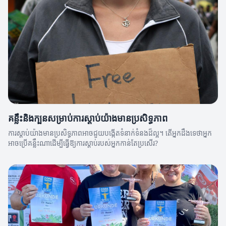
គន្លឹះនិងក្បួនសម្រាប់ការស្តាប់យ៉ាងមានប្រសិទ្ធភាព
ការស្តាប់យ៉ាងមានប្រសិទ្ធភាពអាចជួយបង្កើតទំនាក់ទំនងដ៏ល្អ។ តើអ្នកដឹងទេថាអ្នក
អាចប្រើគន្លឹះណាដើម្បីធ្វើឱ្យការស្តាប់របស់អ្នកកាន់តែប្រសើរ?