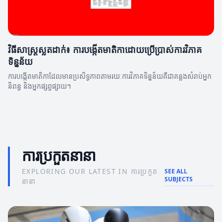
វិធីសាស្រ្តស្លតដាក់៖ ការបង្កើតមាតិកាដោយប្រើប្រាស់ការវិភាគ
ទិន្នន័យ
ការបង្កើតមាតិកាដែលមានប្រសិទ្ធភាពតាមរយៈការវិភាគទិន្នន័យគឺជាគន្លងសំរាប់អ្នក
និពន្ធ និងអ្នកផ្សព្វផ្សាយ។
ការប្រកួតនានា
EXPLORING OUR LATEST IN ការប្រកួត
SEE ALL
SUBJECTS
នានា