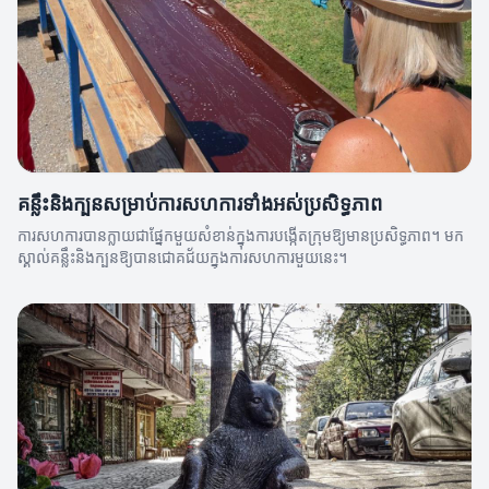
គន្លឹះនិងក្បួនសម្រាប់ការសហការទាំងអស់ប្រសិទ្ធភាព
ការសហការបានក្លាយជាផ្នែកមួយសំខាន់ក្នុងការបង្កើតក្រុមឱ្យមានប្រសិទ្ធភាព។ មក
ស្គាល់គន្លឹះនិងក្បួនឱ្យបានជោគជ័យក្នុងការសហការមួយនេះ។