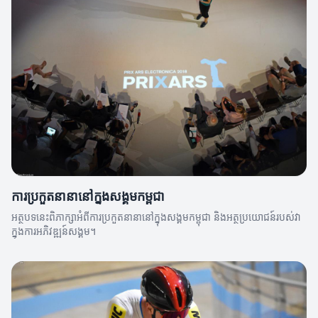
ការប្រកួតនានានៅក្នុងសង្គមកម្ពុជា
អត្ថបទនេះពិភាក្សាអំពីការប្រកួតនានានៅក្នុងសង្គមកម្ពុជា និងអត្ថប្រយោជន៍របស់វា
ក្នុងការអភិវឌ្ឍន៍សង្គម។