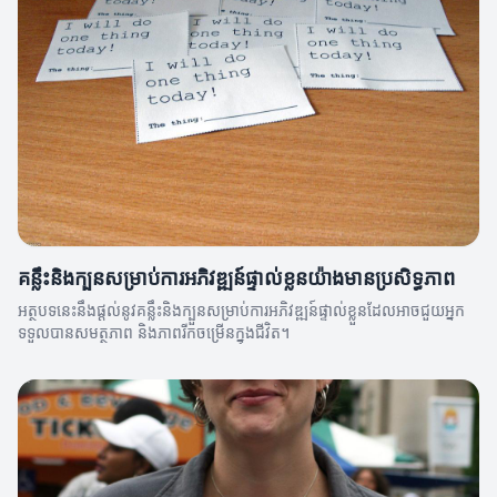
គន្លឹះនិងក្បួនសម្រាប់ការអភិវឌ្ឍន៍ផ្ទាល់ខ្លួនយ៉ាងមានប្រសិទ្ធភាព
អត្ថបទនេះនឹងផ្ដល់នូវគន្លឹះនិងក្បួនសម្រាប់ការអភិវឌ្ឍន៍ផ្ទាល់ខ្លួនដែលអាចជួយអ្នក
ទទួលបានសមត្ថភាព និងភាពរីកចម្រើនក្នុងជីវិត។