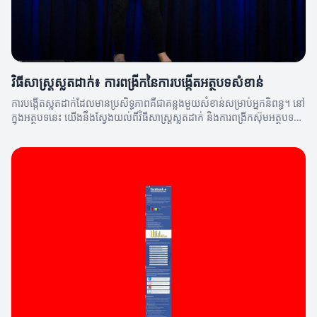
វិធីសាស្រ្តស្លតដាក់៖ ការពង្រីកនៃការបង្កើតអត្ថបទសំខាន់
ការបង្កើតស្លតដាក់ដែលមានប្រសិទ្ធភាពគឺជាគន្លងមួយសំខាន់សម្រាប់អ្នកនិពន្ធ។ នៅ
ក្នុងអត្ថបទនេះ យើងនឹងស្វែងយល់ពីវិធីសាស្រ្តស្លតដាក់ និងការពង្រីកស៊ុមអត្ថបទ
របស់អ្នក។