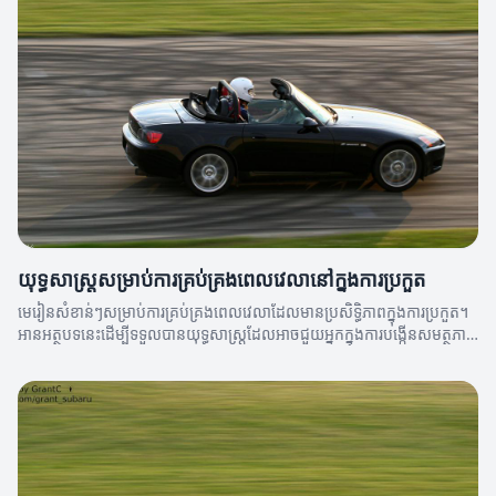
យុទ្ធសាស្ត្រសម្រាប់ការគ្រប់គ្រងពេលវេលានៅក្នុងការប្រកួត
មេរៀនសំខាន់ៗសម្រាប់ការគ្រប់គ្រងពេលវេលាដែលមានប្រសិទ្ធិភាពក្នុងការប្រកួត។
អានអត្ថបទនេះដើម្បីទទួលបានយុទ្ធសាស្ត្រដែលអាចជួយអ្នកក្នុងការបង្កើនសមត្ថភាព
របស់អ្នក។