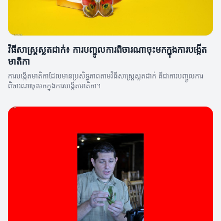
វិធីសាស្រ្តស្លតដាក់៖ ការបញ្ចូលការពិចារណាចុះមកក្នុងការបង្កើត
មាតិកា
ការបង្កើតមាតិកាដែលមានប្រសិទ្ធភាពតាមវិធីសាស្រ្តស្លតដាក់ គឺជាការបញ្ចូលការ
ពិចារណាចុះមកក្នុងការបង្កើតមាតិកា។