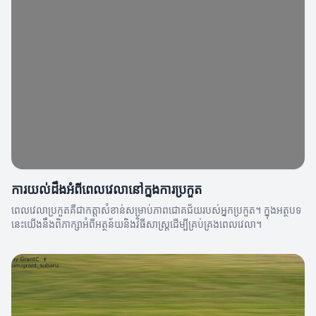
ការយល់ដឹងអំពីពេលវេលានៅក្នុងការប្រកួត
ពេលវេលាប្រកួតគឺជាកត្តាសំខាន់សម្រាប់ភាពជោគជ័យរបស់អ្នកប្រកួត។ ក្នុងអត្ថបទ
នេះយើងនឹងពិភាក្សាអំពីអត្ថន័យនិងវិធីសាស្ត្រដើម្បីគ្រប់គ្រងពេលវេលា។