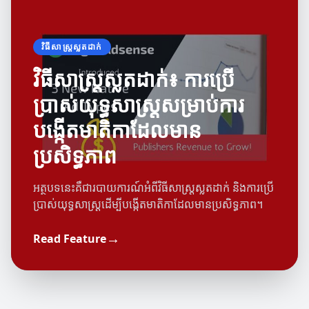
វិធីសាស្រ្តស្លតដាក់
វិធីសាស្រ្តស្លតដាក់៖ ការប្រើ
ប្រាស់យុទ្ធសាស្ត្រសម្រាប់ការ
បង្កើតមាតិកាដែលមាន
ប្រសិទ្ធភាព
អត្ថបទនេះគឺជារបាយការណ៍អំពីវិធីសាស្រ្តស្លតដាក់ និងការប្រើ
ប្រាស់យុទ្ធសាស្ត្រដើម្បីបង្កើតមាតិកាដែលមានប្រសិទ្ធភាព។
ការប្រកួតនានា
គន្លឹះនិងក្បួន
→
Read Feature
សារៈសំខាន់នៃការប្រកួតនានាក្នុងការអភិវឌ្ឍន៍
គន្លឹះនិងក្បួនសម្រាប់ការគ្រប់គ្រងពេលវេលាជាក់
សមត្ថភាព
ស្តែង