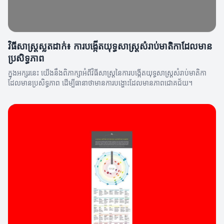
វិធីសាស្រ្តស្លតដាក់៖ ការបង្កើតយុទ្ធសាស្ត្រសំរាប់មាតិកាដែលមាន
ប្រសិទ្ធភាព
ក្នុងអក្សរនេះ យើងនឹងពិភាក្សាអំពីវិធីសាស្រ្តនៃការបង្កើតយុទ្ធសាស្ត្រសំរាប់មាតិកា
ដែលមានប្រសិទ្ធភាព ដើម្បីធានាថាមានការបង្ហោះដែលមានភាពជោគជ័យ។