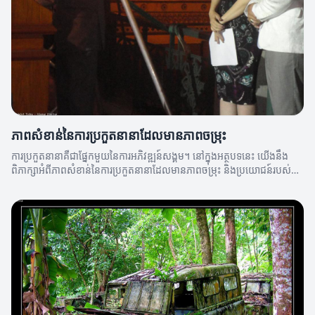
ភាពសំខាន់នៃការប្រកួតនានាដែលមានភាពចម្រុះ
ការប្រកួតនានាគឺជាផ្នែកមួយនៃការអភិវឌ្ឍន៍សង្គម។ នៅក្នុងអត្ថបទនេះ យើងនឹង
ពិភាក្សាអំពីភាពសំខាន់នៃការប្រកួតនានាដែលមានភាពចម្រុះ និងប្រយោជន៍របស់វា
ដល់សង្គម។