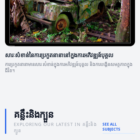
សារៈសំខាន់នៃការប្រកួតនានានៅក្នុងការអភិវឌ្ឍន៍បុគ្គល
ការប្រកួតនានាមានសារៈសំខាន់ក្នុងការអភិវឌ្ឍន៍បុគ្គល និងការបង្កើនសមត្ថភាពក្នុង
ជីវិត។
គន្លឹះនិងក្បួន
EXPLORING OUR LATEST IN គន្លឹះនិង
SEE ALL
SUBJECTS
ក្បួន