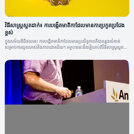
វិធីសាស្រ្តស្លតដាក់៖ ការបង្កើតមាតិកាដែលមានការប្រកួតប្រជែង
ខ្ពស់
ក្នុងសម័យឌីជីថលនេះ ការបង្កើតមាតិកាដែលមានប្រសិទ្ធភាពគឺជាគន្លងសំខាន់
សម្រាប់ការលូតលាស់និងភាពជោគជ័យ។ អត្ថបទនេះនឹងរៀបរាប់ពីវិធីសាស្រ្តស្លត
ដាក់ដែលអាចជួយអ្នកបង្កើតមាតិកាដែលមានការប្រកួតប្រជែងខ្ពស់។