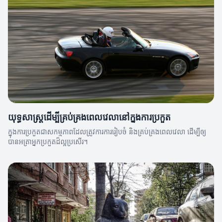
យុទ្ធសាស្ត្រដើម្បីគ្រប់គ្រងពេលវេលានៅក្នុងការប្រកួត
ក្នុងការប្រកួតជាសកម្មភាពដែលត្រូវការការរៀបចំ និងគ្រប់គ្រងពេលវេលា ដើម្បីឲ្យ
បានអត្រាអ្នកប្រកួតដ៏ល្អប្រសើរ។