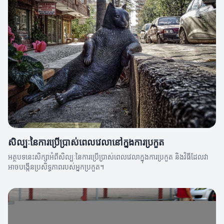
សិល្បៈនៃការប្រើប្រាស់ពេលវេលានៅក្នុងការប្រកួត
អត្ថបទនេះសិក្សាអំពីសិល្បៈនៃការប្រើប្រាស់ពេលវេលាក្នុងការប្រកួត និងវិធីដែលវា
អាចបង្កើនប្រសិទ្ធភាពរបស់អ្នកប្រកួត។