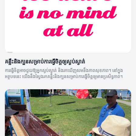
គន្លឹះនិងក្បួនសម្រាប់ការធ្វើចិត្តឲ្យស្ងប់ស្ងាត់
ការធ្វើចិត្តអាចជួយឱ្យអ្នកស្ងប់ស្ងាត់ និងរកឃើញសមនឹងភាពសុខភាព។ នៅក្នុង
អត្ថបទនេះ យើងនឹងស្វែងរកគន្លឹះនិងក្បួនសម្រាប់ការធ្វើចិត្តឲ្យមានប្រសិទ្ធភាព។