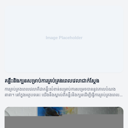
គន្លឹះនិងក្បួនសម្រាប់ការគ្រប់គ្រងពេលវេលាជាក់ស្តែង
ការគ្រប់គ្រងពេលវេលាគឺជាគន្លឹះសំខាន់សម្រាប់ការសម្រេចបាននូវគោលបំណង
នានា។ នៅក្នុងអត្ថបទនេះ យើងនឹងស្គាល់ពីគន្លឹះនិងក្បួនដើម្បីធ្វើការគ្រប់គ្រងពេល
វេលាដោយមានប្រសិទ្ធភាព។