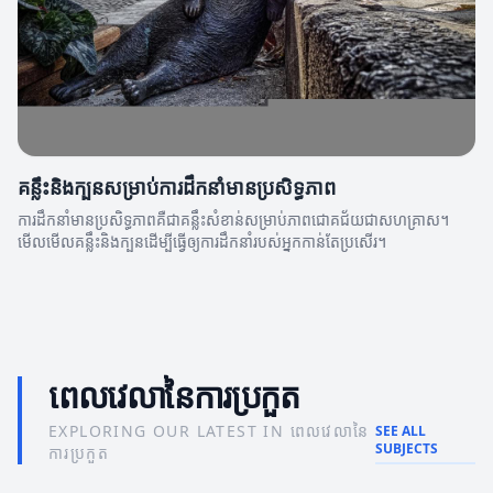
គន្លឹះនិងក្បួនសម្រាប់ការដឹកនាំមានប្រសិទ្ធភាព
ការដឹកនាំមានប្រសិទ្ធភាពគឺជាគន្លឹះសំខាន់សម្រាប់ភាពជោគជ័យជាសហគ្រាស។
មើលមើលគន្លឹះនិងក្បួនដើម្បីធ្វើឲ្យការដឹកនាំរបស់អ្នកកាន់តែប្រសើរ។
ពេលវេលានៃការប្រកួត
EXPLORING OUR LATEST IN ពេលវេលានៃ
SEE ALL
SUBJECTS
ការប្រកួត