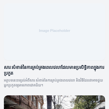
សារៈសំខាន់នៃការគ្រប់គ្រងពេលវេលាដែលមានប្រសិទ្ធិភាពក្នុងការ
ប្រកួត
អត្ថបទនេះពន្យល់អំពីសារៈសំខាន់នៃការគ្រប់គ្រងពេលវេលា និងវិធីដែលវាអាចជួយ
អ្នកប្រកួតឲ្យមានភាពជោគជ័យ។