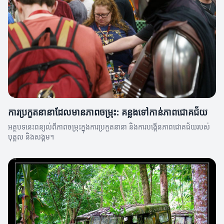
ការប្រកួតនានាដែលមានភាពចម្រុះ: គន្លងទៅកាន់ភាពជោគជ័យ
អត្ថបទនេះពន្យល់ពីភាពចម្រុះក្នុងការប្រកួតនានា និងការបង្កើនភាពជោគជ័យរបស់
បុគ្គល និងសង្គម។