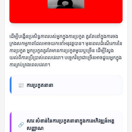
ដើម្បីបង្កើនប្រសិទ្ធភាពរបស់អ្នកក្នុងការប្រកួត គួរតែនៅក្នុងការចង
ក្រងសកម្មភាពដែលអាចយកទៅអនុវត្តបាន។ មុនពេលដំណើរការនៃ
ការប្រកួត អ្នកប្រកួតគួរតែមានការប្រកួតមួយឬច្រើន ដើម្បីស្វែង
យល់ពីការប្រើប្រាស់ពេលវេលា។ បច្ចេកវិទ្យាជាច្រើនអាចជួយអ្នកក្នុង
ការគ្រប់គ្រងពេលវេលា។
📰
ការប្រកួតនានា
សារៈសំខាន់នៃការប្រកួតនានាក្នុងការអភិវឌ្ឍន៍អត្ត
🔗
សញ្ញាណ