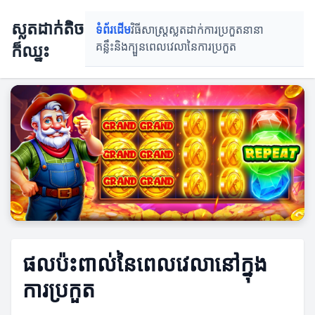
ស្លតដាក់តិច
ទំព័រដើម
វិធីសាស្រ្តស្លតដាក់
ការប្រកួតនានា
ក៏ឈ្នះ
គន្លឹះនិងក្បួន
ពេលវេលានៃការប្រកួត
ផលប៉ះពាល់នៃពេលវេលានៅក្នុង
ការប្រកួត