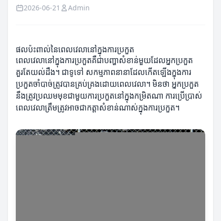
2026-06-21
Admin
ផលប៉ះពាល់នៃពេលវេលានៅក្នុងការប្រកួត
ពេលវេលានៅក្នុងការប្រកួតគឺជាបញ្ហាសំខាន់មួយដែលអ្នកប្រកួត
គួរតែយល់ដឹង។ ជាទូទៅ សកម្មភាពនានាដែលកើតឡើងក្នុងការ
ប្រកួតចាំបាច់ត្រូវបានគ្រប់គ្រងដោយពេលវេលា។ មិនថា អ្នកប្រកួត
នឹងត្រូវប្រឈមមុខជាមួយការប្រកួតនៅក្នុងកម្រិតណា ការប្រើប្រាស់
ពេលវេលា​ត្រឹមត្រូវអាចជាកត្តាសំខាន់ណាស់ក្នុងការប្រកួត។