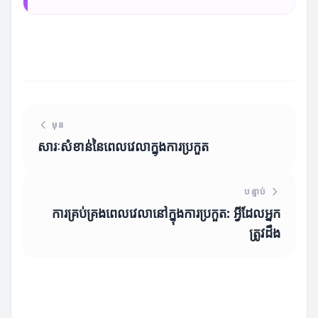
មុន
សារៈសំខាន់នៃពេលវេលាក្នុងការប្រកួត
បន្ទាប់
ការគ្រប់គ្រងពេលវេលានៅក្នុងការប្រកួត: អ្វីដែលអ្នក
ត្រូវដឹង