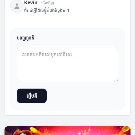
Kevin
ម្សិលមិញ
ពិតជាអ្វីដែលខ្ញុំកំពុងស្វែងរក។
បញ្ចេញមតិ
ផ្ញើមតិ