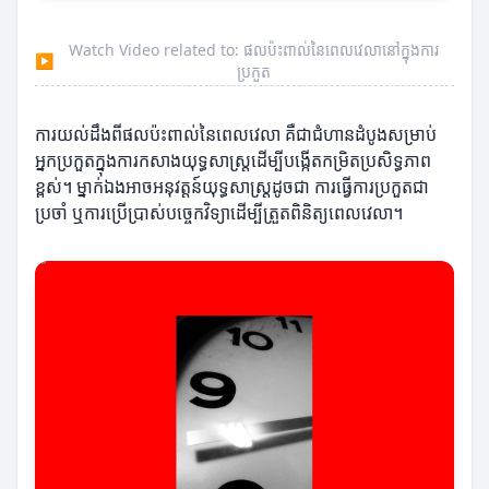
Watch Video related to: ផលប៉ះពាល់នៃពេលវេលានៅក្នុងការ
▶
ប្រកួត
ការយល់ដឹងពីផលប៉ះពាល់នៃពេលវេលា គឺជាជំហានដំបូងសម្រាប់
អ្នកប្រកួតក្នុងការកសាងយុទ្ធសាស្ត្រដើម្បីបង្កើតកម្រិតប្រសិទ្ធភាព
ខ្ពស់។ ម្នាក់ឯងអាចអនុវត្តន៍យុទ្ធសាស្ត្រដូចជា ការធ្វើការប្រកួតជា
ប្រចាំ ឬការប្រើប្រាស់បច្ចេកវិទ្យាដើម្បីត្រួតពិនិត្យពេលវេលា។