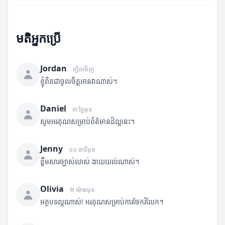
មតិអ្នកប្រើ
Jordan
ម្សិលមិញ
ខ្ញុំពិតជាចូលចិត្តអានវាណាស់។
Daniel
៣ ថ្ងៃមុន
សូមអរគុណសម្រាប់ព័ត៌មានដ៏ល្អនេះ។
Jenny
១០ នាទីមុន
ខ្លឹមសារច្បាស់លាស់ ងាយយល់ណាស់។
Olivia
២ ម៉ោងមុន
អត្ថបទល្អណាស់! អរគុណសម្រាប់ការចែករំលែក។