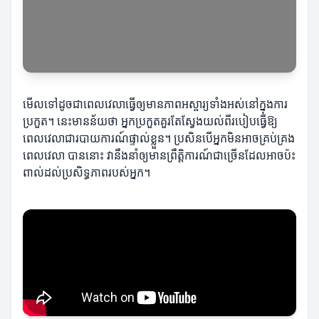
មើលទៅដូចជាពេលវេលាធ្វើឲ្យមានភាពអស្ចារ្យទាំងអស់នៅក្នុងការ
ប្រកួត។ នេះមានន័យថា អ្នកប្រកួតគួរតែស្វែងយល់ពីរបៀបធ្វើឱ្យ
ពេលវេលាជារបាយការណ៍ផ្ទាល់ខ្លួន។ ប្រសិនបើអ្នកមិនអាចគ្រប់គ្រង
ពេលវេលា បាននោះ វានឹងនាំឲ្យមានព្រឹត្តិការណ៍ជាច្រើនដែលអាចប៉ះ
ពាល់ដល់ប្រសិទ្ធភាពរបស់អ្នក។