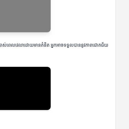
្នកប្រើប្រាស់ពេលវេលាដោយមានគំនិត អ្នកអាចទទួលបាននូវភាពជោគជ័យ