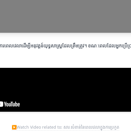
ចត្រូវការពេលវេលាដើម្បីអនុវត្តន៍យុទ្ធសាស្ត្រដែលត្រឹមត្រូវ។ ខណៈពេលដែលអ
▶
Watch Video related to: សារៈសំខាន់នៃពេលវេលាក្នុងការប្រកួត