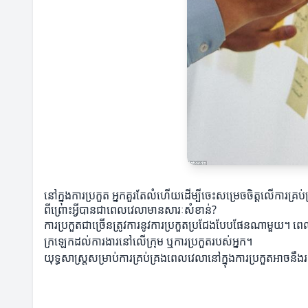
នៅក្នុងការប្រកួត អ្នកគួរតែលំហើយដើម្បីចេះសម្រេចចិត្តលើការគ្រប
ពីព្រោះអ្វីបានជាពេលវេលាមានសារៈសំខាន់?
ការប្រកួតជាច្រើនត្រូវការនូវការប្រកួតប្រជែងបែបផែនណាមួយ។ ព
ក្រឡេកដល់ការងារនៅលើក្រុម ឬការប្រកួតរបស់អ្នក។
យុទ្ធសាស្ត្រសម្រាប់ការគ្រប់គ្រងពេលវេលានៅក្នុងការប្រកួតអាចនឹងរកឃ