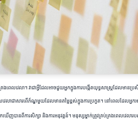
់គ្រងពេលវេលា។ វាជាអ្វីដែលអាចជួយអ្នកក្នុងការបង្កើតយុទ្ធសាស្ត្រដែលមានប្រស
េលវេលាជាសារពើភ័ណ្ឌមួយដែលមានតម្លៃខ្ពស់ក្នុងការប្រកួត។ នៅពេលដែលអ្នកអ
ើញបានពីការសិក្សា និងការអនុវត្តន៍។ មនុស្សម្នាក់ត្រូវគ្រប់គ្រងពេលវេលារបស់ខ្