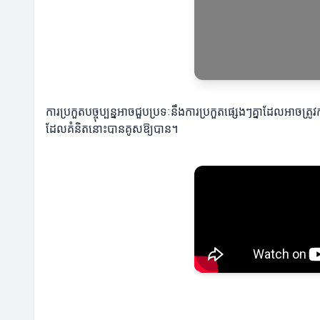
ការប្រកួតបច្ចុប្បន្នអាចជួបប្រទៈនឹងការប្រកួតផ្សេងៗគ្នាដែលអា
ដែលគំនិតនោះបានគូសឱ្យបាន។