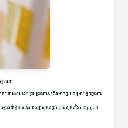
ិទ្ធភាព។
ាចយកពេលវេលាគ្រប់គ្រងបាន តើវាអាចជួយសម្រាប់អ្នកក្នុងការ
លួនដើម្បីអាចធ្វើការផ្សព្វផ្សាយនូវគត្តាធិប្បាយនៃការប្រកួត។