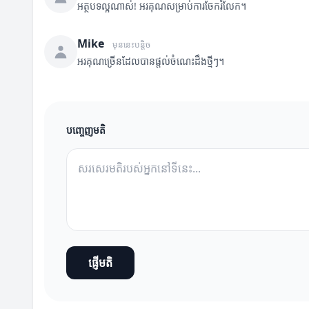
អត្ថបទល្អណាស់! អរគុណសម្រាប់ការចែករំលែក។
Mike
មុននេះបន្តិច
អរគុណច្រើនដែលបានផ្តល់ចំណេះដឹងថ្មីៗ។
បញ្ចេញមតិ
ផ្ញើមតិ