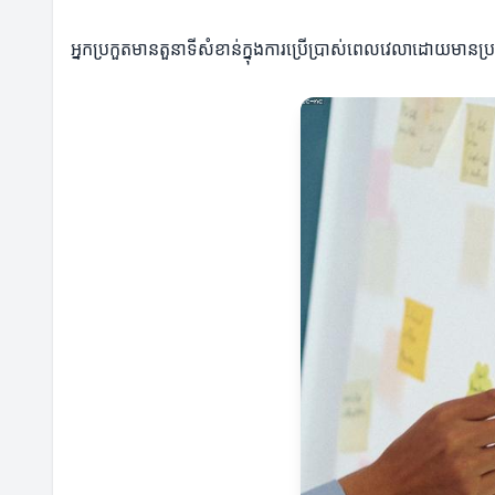
អ្នកប្រកួតមានតួនាទីសំខាន់ក្នុងការប្រើប្រាស់ពេលវេលាដោយមា