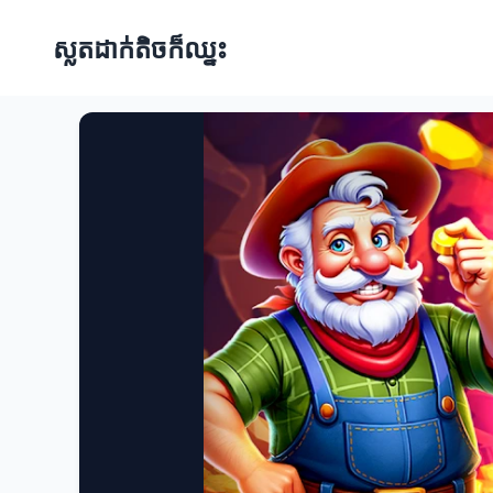
ស្លតដាក់តិចក៏ឈ្នះ