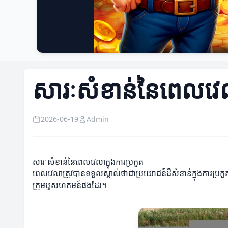
សារៈសំខាន់នៃពេលវេលា
2026-06-19
Admin
សារៈសំខាន់នៃពេលវេលាក្នុងការប្រកួត
ពេលវេលាត្រូវបានទទួលស្គាល់ថាជាប្រយោជន៍ដ៏សំខាន់ក្នុងការប្រក
ក្រុមឬសហគមន៍ផងដែរ។