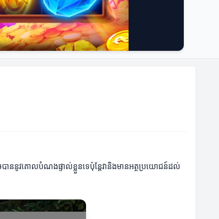
ាននូវគោលបំណងផ្ទាល់ខ្លួនទេប៉ុន្តែវានិងមានអត្ថប្រយោជន៍ដល់