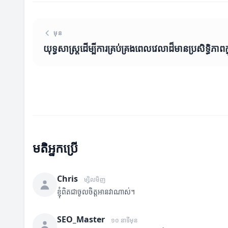
មុន
យុទ្ធសាស្ត្រ​ដើម្បី​ការ​គ្រប់គ្រង​ពេលវេលា​ដ៏មានប្រសិទ្ធិភាព​ក
មតិអ្នកប្រើ
Chris
ម្សិលមិញ
ខ្ញុំពិតជាចូលចិត្តអានវាណាស់។
SEO_Master
១០ នាទីមុន