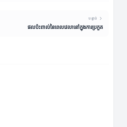
បន្ទាប់
ផលប៉ះពាល់នៃពេលវេលានៅក្នុងការប្រកួត