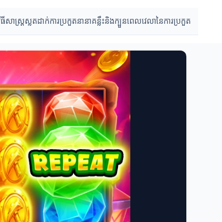
វិធីសាស្រ្តស្លតដាក់
ការប្រកួតនានា
គន្លឹះនិងក្បួន
ពេលវេលានៃការប្រកួត