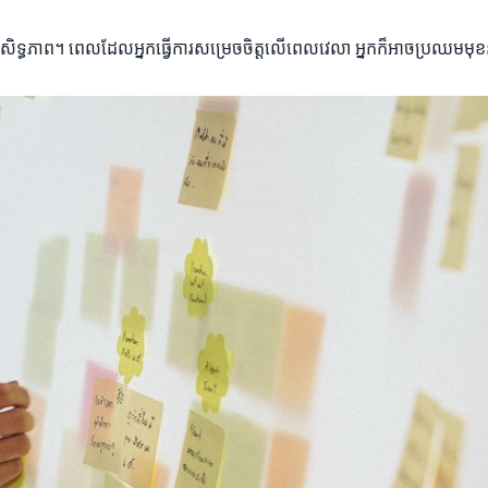
នប្រសិទ្ធភាព។ ពេលដែលអ្នកធ្វើការសម្រេចចិត្តលើពេលវេលា អ្នកក៏អាចប្រឈម