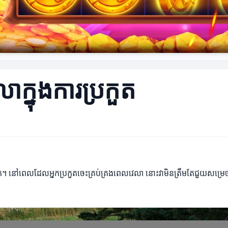
ក្នុងការប្រកួត
ួត។ នៅពេលដែលអ្នកប្រកួតចេះគ្រប់គ្រងពេលវេលា នោះវាមិនត្រឹមតែជួយសម្រេចប