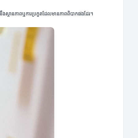
មុខនឹងស្ថានភាពឬការប្រកួតដែលមានភាពពិបាកផងដែរ។