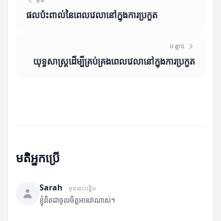
ផលប៉ះពាល់នៃពេលវេលានៅក្នុងការប្រកួត
បន្ទាប់
យុទ្ធសាស្ត្រដើម្បីគ្រប់គ្រងពេលវេលានៅក្នុងការប្រកួត
មតិអ្នកប្រើ
Sarah
មុននេះបន្តិច
ខ្ញុំពិតជាចូលចិត្តអានវាណាស់។