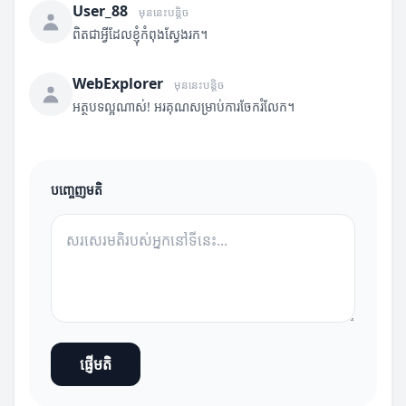
User_88
មុននេះបន្តិច
ពិតជាអ្វីដែលខ្ញុំកំពុងស្វែងរក។
WebExplorer
មុននេះបន្តិច
អត្ថបទល្អណាស់! អរគុណសម្រាប់ការចែករំលែក។
បញ្ចេញមតិ
ផ្ញើមតិ