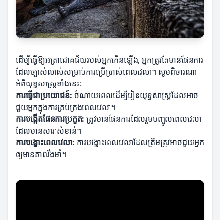
ដើម្បីធ្វើឱ្យអត្រាជោគជ័យរបស់អ្នកកើនឡើង, អ្នកត្រូវតែមានផែនការ
ដែលច្បាស់លាស់សម្រាប់ការប្រើប្រាស់ពេលវេលា។ សូមពិចារណា
អំពីយុទ្ធសាស្ត្រទាំងនេះ:
ការធ្វើជាប្រយោជន៍:
ចំណាយពេលដើម្បីរៀនយុទ្ធសាស្ត្រដែលអាច
ជួយអ្នកក្នុងការគ្រប់គ្រងពេលវេលា។
ការបង្កើតផែនការប្រកួត:
ត្រូវមានផែនការដែលរួមបញ្ចូលពេលវេលា
ដែលមានសារៈសំខាន់។
ការបង្ហោះពេលវេលា:
ការបង្ហោះពេលវេលាដែលត្រឹមត្រូវអាចជួយអ្នក
ឲ្យមានភាពរឹងមាំ។