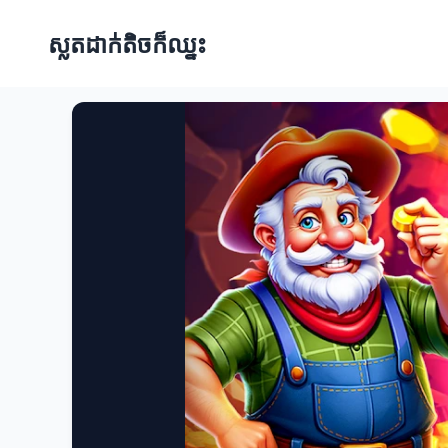
ស្លតដាក់តិចក៏ឈ្នះ