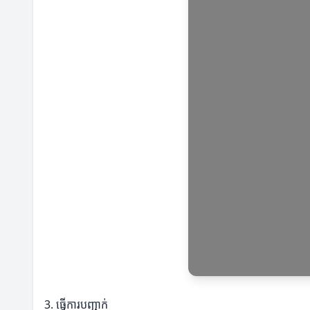
3. ធ្វើការបញ្ជាក់