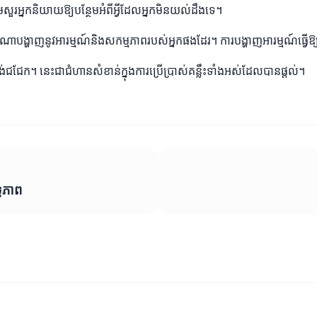
សួរអ្នកនិយាយឱ្យបន្ថែមអំពីអ្វីដែលអ្នកមិនយល់ដឹងទេ។
ណាបង្ហាញនូវអារម្មណ៍និងសកម្មភាពរបស់អ្នកផងដែរ។ ការបង្ហាញអារម្មណ៍ធ្វើឱ្យ
ជជែក។ នេះជាជំហានសំខាន់ក្នុងការប្រើប្រាស់គន្លឹះទាំងអស់ដែលបានផ្តល់។
្ធភាព