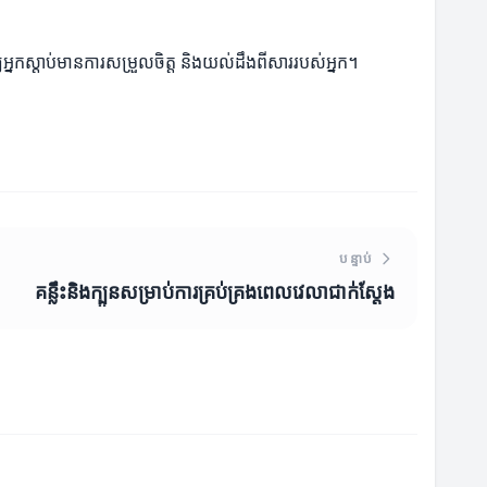
អ្នកស្តាប់មានការសម្រួលចិត្ត និងយល់ដឹងពីសាររបស់អ្នក។
បន្ទាប់
គន្លឹះនិងក្បួនសម្រាប់ការគ្រប់គ្រងពេលវេលាជាក់ស្តែង