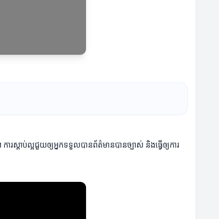
ារស្តាប់ល្អជួយឲ្យអ្នកទទួលបានព័ត៌មានបានច្បាស់ និងធ្វើឲ្យការ