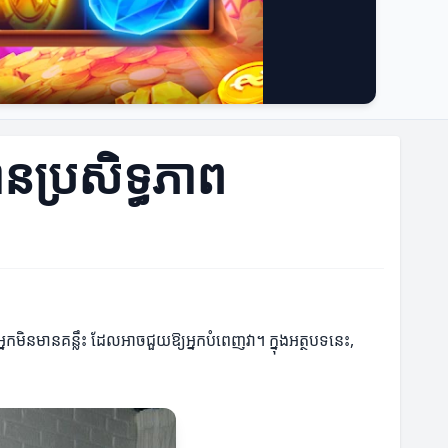
ានប្រសិទ្ធភាព
្នកមិនមានគន្លឹះ ដែលអាចជួយឱ្យអ្នកបំពេញវា។ ក្នុងអត្ថបទនេះ,