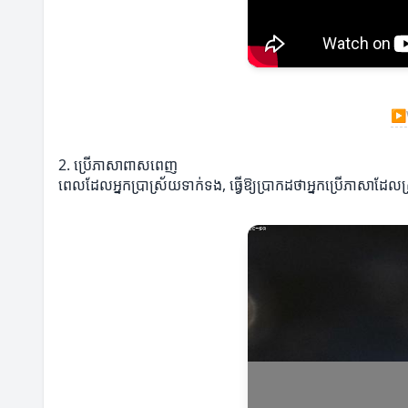
▶
2. ប្រើភាសាពាសពេញ
ពេលដែលអ្នកប្រាស្រ័យទាក់ទង, ធ្វើឱ្យប្រាកដថាអ្នកប្រើភាសាដែលស្របន