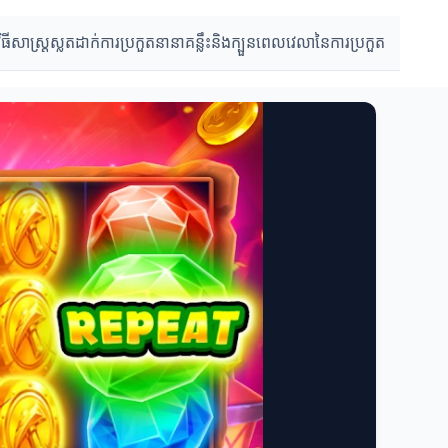
វិធីសាស្រ្តស្លតដាក់
ការប្រកួតនានា
គន្លឹះនិងក្បួន
ពេលវេលានៃការប្រកួត