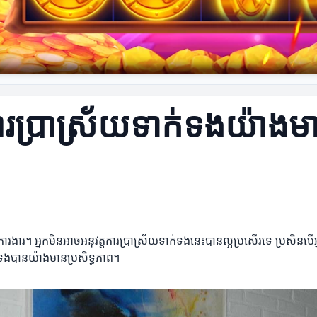
់ការប្រាស្រ័យទាក់ទងយ៉ាងម
ងការងារ។ អ្នកមិនអាចអនុវត្តការប្រាស្រ័យទាក់ទងនេះបានល្អប្រសើរទេ ប្រសិនបើអ
ក់ទងបានយ៉ាងមានប្រសិទ្ធភាព។