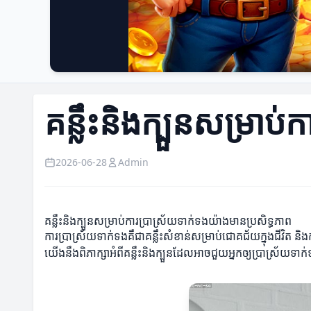
គន្លឹះនិងក្បួនសម្រាប
2026-06-28
Admin
គន្លឹះនិងក្បួនសម្រាប់ការប្រាស្រ័យទាក់ទងយ៉ាងមានប្រសិទ្ធភាព
ការប្រាស្រ័យទាក់ទងគឺជាគន្លឹះសំខាន់សម្រាប់ជោគជ័យក្នុងជីវិត និ
យើងនឹងពិភាក្សាអំពីគន្លឹះនិងក្បួនដែលអាចជួយអ្នកឲ្យប្រាស្រ័យទា