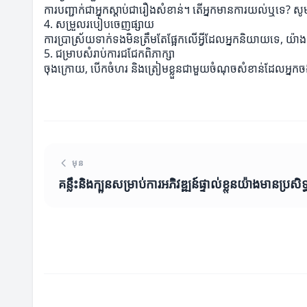
ការបញ្ជាក់ជាអ្នកស្តាប់ជារឿងសំខាន់។ តើអ្នកមានការយល់ឬទេ? សូម
4. សម្រួលរបៀបចេញផ្សាយ
ការប្រាស្រ័យទាក់ទងមិនត្រឹមតែផ្អែកលើអ្វីដែលអ្នកនិយាយទេ, យ៉ាង
5. ជម្រាបសំរាប់ការជជែកពិភាក្សា
ចុងក្រោយ, បើកចំហរ និងត្រៀមខ្លួនជាមួយចំណុចសំខាន់ដែលអ្នកចង់
មុន
គន្លឹះនិងក្បួនសម្រាប់ការអភិវឌ្ឍន៍ផ្ទាល់ខ្លួនយ៉ាងមានប្រសិទ