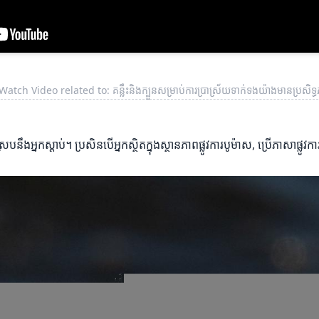
Watch Video related to: គន្លឹះនិងក្បួនសម្រាប់ការប្រាស្រ័យទាក់ទងយ៉ាងមានប្រសិទ្
ឹងអ្នកស្ដាប់។ ប្រសិនបើអ្នកស្ថិតក្នុងស្ថានភាពផ្លូវការបូម៉ាស, ប្រើភាសាផ្លូវ