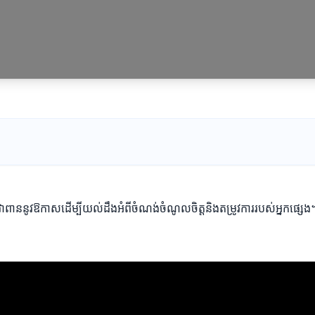
ាពាននូវឱកាសដើម្បីយល់ដឹងអំពីចំណង់ចំណូលចិត្តនិងតម្រូវការរបស់អ្នកផ្សេង។ ក