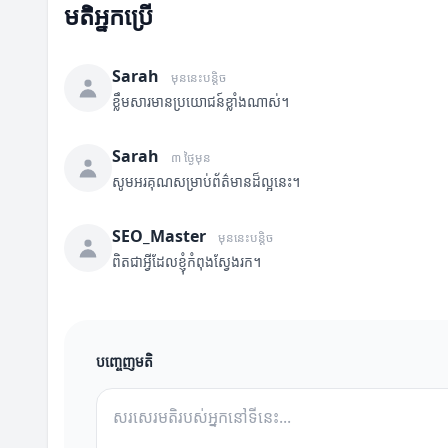
មតិអ្នកប្រើ
Sarah
មុននេះបន្តិច
ខ្លឹមសារមានប្រយោជន៍ខ្លាំងណាស់។
Sarah
៣ ថ្ងៃមុន
សូមអរគុណសម្រាប់ព័ត៌មានដ៏ល្អនេះ។
SEO_Master
មុននេះបន្តិច
ពិតជាអ្វីដែលខ្ញុំកំពុងស្វែងរក។
បញ្ចេញមតិ