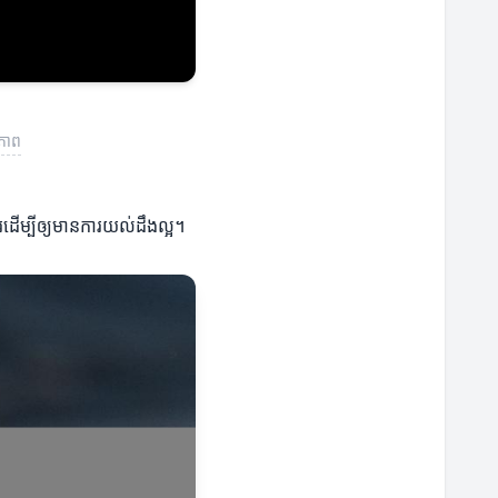
ធភាព
ការដើម្បីឲ្យមានការយល់ដឹងល្អ។