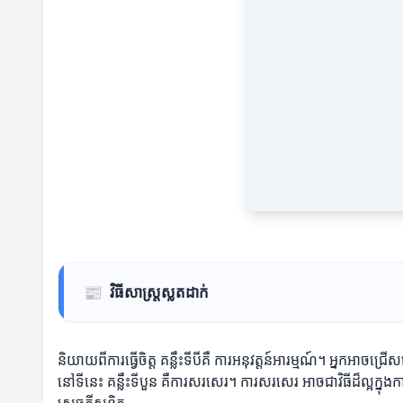
📰
វិធីសាស្រ្តស្លតដាក់
និយាយពីការធ្វើចិត្ត គន្លឹះទីបីគឺ ការអនុវត្តន៍អារម្មណ៍។ អ្នកអាច
នៅទីនេះ គន្លឹះទីបួន គឺការសរសេរ។ ការសរសេរ អាចជាវិធីដ៏ល្អក្នុងក