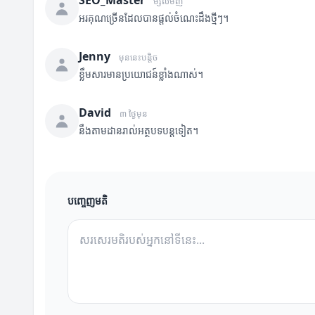
SEO_Master
ម្សិលមិញ
អរគុណច្រើនដែលបានផ្តល់ចំណេះដឹងថ្មីៗ។
Jenny
មុននេះបន្តិច
ខ្លឹមសារមានប្រយោជន៍ខ្លាំងណាស់។
David
៣ ថ្ងៃមុន
នឹងតាមដានរាល់អត្ថបទបន្តទៀត។
បញ្ចេញមតិ