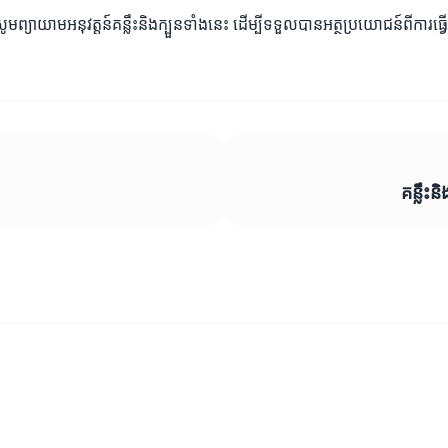
 សូមព្យាយាមអនុវត្តន៍គន្លឹះនិងក្បួនទាំងនេះ ដើម្បីទទួលបានអត្ថប្រយោជន៍ពីការធ្វើច
គន្លឹះ