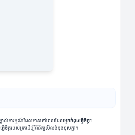
ត់សម្គាល់អារម្មណ៍ដែលមាននៅពេលដែលអ្នកកំពុងធ្វើចិត្ត។
ចិត្តរបស់អ្នកដើម្បីពិនិត្យមើលចំនុចខុសគ្នា។