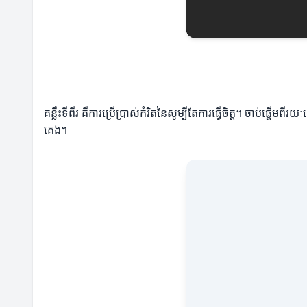
គន្លឹះទីពីរ គឺការប្រើប្រាស់កំរិតនៃសូម្បីតែការធ្វើចិត្ត។ ចាប់ផ្តើមព
គេង។