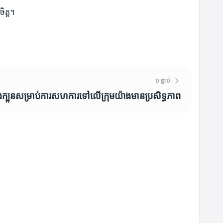
ិត្ត។
បន្ទាប់
និងក្បួនសម្រាប់ការសហការទៅលើក្រុមយ៉ាងមានប្រសិទ្ធភាព