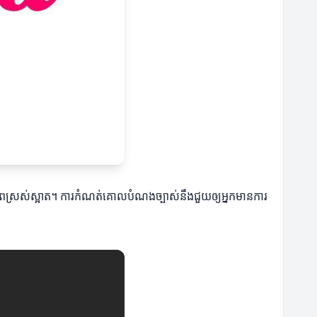
មានភាពស្រស់ស្អាត។ ការកំណត់គោលបំណងច្បាស់នឹងជួយឲ្យអ្នកមានការ