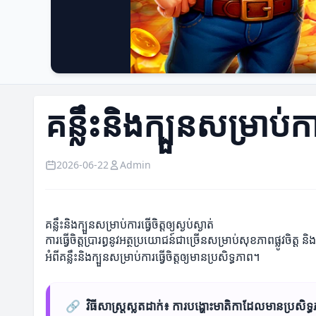
គន្លឹះនិងក្បួនសម្រាប់ការធ
2026-06-22
Admin
គន្លឹះនិងក្បួនសម្រាប់ការធ្វើចិត្តឲ្យស្ងប់ស្ងាត់
ការធ្វើចិត្តប្រារព្ធនូវអត្ថប្រយោជន៍ជាច្រើនសម្រាប់សុខភាពផ្លូវ
អំពីគន្លឹះនិងក្បួនសម្រាប់ការធ្វើចិត្តឲ្យមានប្រសិទ្ធភាព។
🔗
វិធីសាស្រ្តស្លតដាក់៖ ការបង្ហោះមាតិកាដែលមានប្រសិទ្