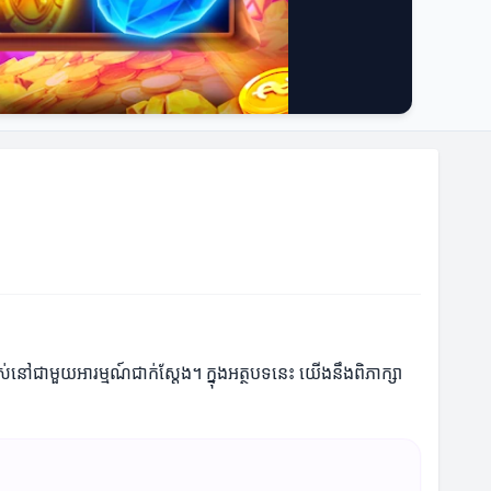
រស់នៅជាមួយអារម្មណ៍ជាក់ស្តែង។ ក្នុងអត្ថបទនេះ យើងនឹងពិភាក្សា