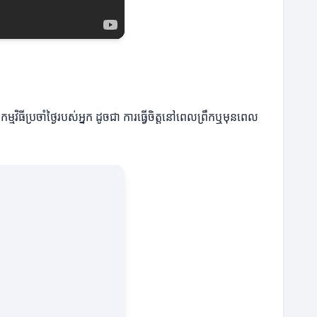
ុងកម្មវិធីប្រចាំថ្ងៃរបស់អ្នក ដូចជា ការធ្វើចិត្តនៅពេលព្រឹកឬមុនពេល