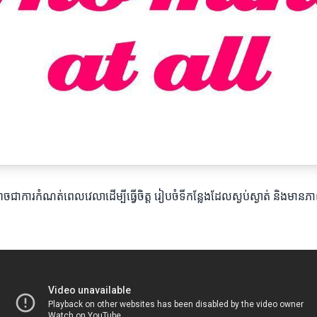
អាចជាការកំណត់ពេលវេលាដើម្បីធ្វើចិត្ត រៀបចំទីកន្លែងដែលស្ងប់ស្ងាត់ និង