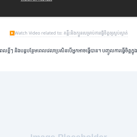
▶
Watch Video related to: គន្លឹះនិងក្បួនសម្រាប់ការធ្វើចិត្តឲ្យស្ងប់ស្ងាត់
ីរយៈពេលខ្លីៗ និងបន្តបន្ថែមពេលវេលាប្រសិនបើអ្នកអាចធ្វើបាន។ បញ្ចូលការធ្វើចិត្តក្ន