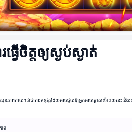
្វើចិត្តឲ្យស្ងប់ស្ងាត់
ចិត្ត និងសុខភាពកាយ។ វាជាការអនុវត្តដែលអាចជួយឱ្យអ្នកអាចផ្តោតលើពេលនេះ និង
ធភាព