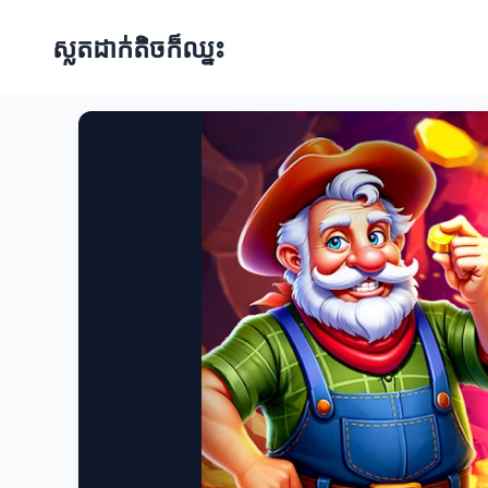
ស្លតដាក់តិចក៏ឈ្នះ