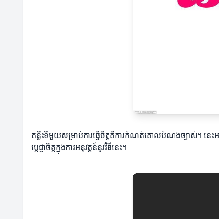
គន្លឹះទីមួយសម្រាប់ការធ្វើចិត្តគឺការកំណត់គោលបំណងច្បាស់។ នេះ
ប្ដេជ្ញាចិត្តក្នុងការអនុវត្តន៍នូវវិធីនេះ។