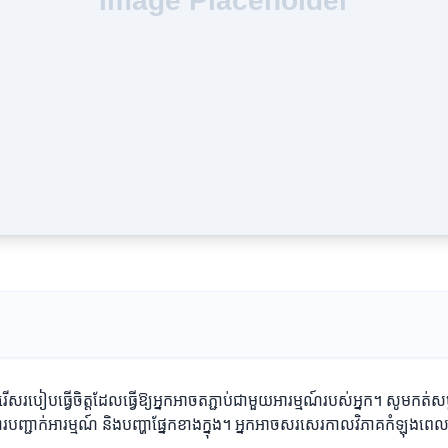
ជ្រើសរើសរបៀបធ្វើចិត្តដែលធ្វើឱ្យអ្នកអាចតភ្ជាប់ជាមួយអារម្មណ៍របស់អ្នក។ សូមក
ារបញ្ជាក់អារម្មណ៍ និងបញ្ហាផ្នែកខាងក្នុង។ អ្នកអាចសរសេរកាលវិភាគកំឡុងពេលធ្វើ