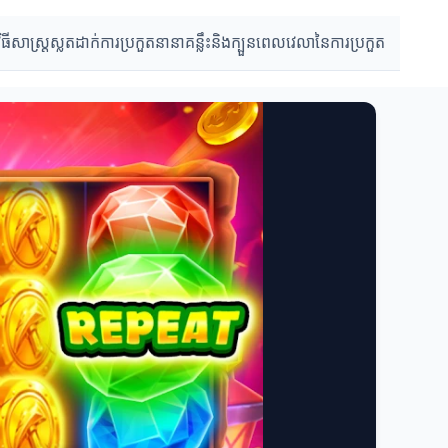
វិធីសាស្រ្តស្លតដាក់
ការប្រកួតនានា
គន្លឹះនិងក្បួន
ពេលវេលានៃការប្រកួត