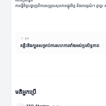
សេចក្តីសន្និត
ការធ្វើចិត្តបង្ហាញពីការសម្រួលសុខភាពផ្លូវចិត្ត និងអារម្មណ៍។ ដូច្នេះ
មុន
គន្លឹះនិងក្បួនសម្រាប់ការសហការទាំងអស់ប្រសិទ្ធភាព
មតិអ្នកប្រើ