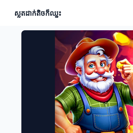
ស្លតដាក់តិចក៏ឈ្នះ