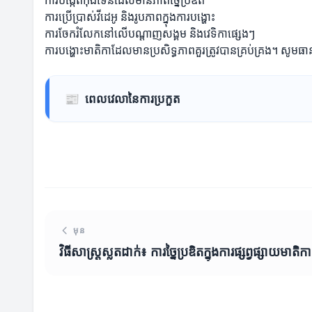
ការបង្កើតកុងទេនដែលមានភាពច្នៃប្រឌិត
ការប្រើប្រាស់វីដេអូ និងរូបភាពក្នុងការបង្ហោះ
ការចែករំលែកនៅលើបណ្ដាញសង្គម និងវេទិកាផ្សេងៗ
ការបង្ហោះមាតិកាដែលមានប្រសិទ្ធភាពគួរត្រូវបានគ្រប់គ្រង។ សូម
📰
ពេលវេលានៃការប្រកួត
មុន
វិធីសាស្រ្តស្លតដាក់៖ ការច្នៃប្រឌិតក្នុងការផ្សព្វផ្សាយមាតិកា