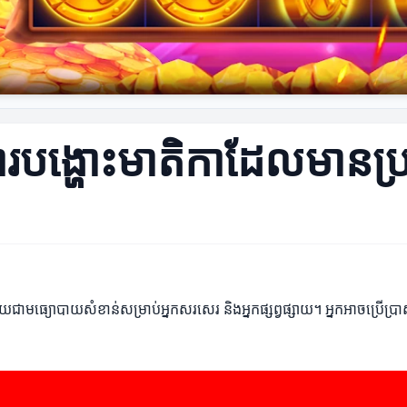
 ការបង្ហោះមាតិកាដែលមានប្
ាមធ្យោបាយសំខាន់សម្រាប់អ្នកសរសេរ និងអ្នកផ្សព្វផ្សាយ។ អ្នកអាចប្រើប្រាស់