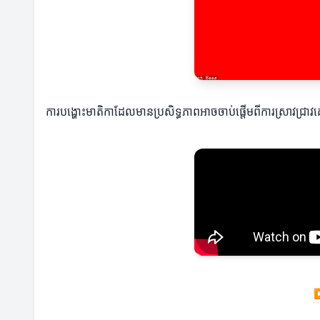
ការបង្ហោះមាតិកាដែលមានប្រសិទ្ធភាពអាចចាប់ផ្តើមពីការស្រាវជ្រាវគ