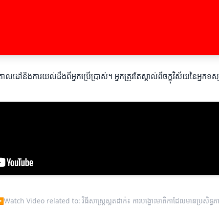
ោលដៅនិងការយល់ដឹងពីអ្នកប្រើប្រាស់។ អ្នកត្រូវតែស្គាល់ពីចក្ខុវិស័យនៃអ្នកទស
▶
Watch Video related to: វិធីសាស្រ្តស្លតដាក់៖ ការបង្ហោះមាតិកាដែលមានប្រសិទ្ធភ