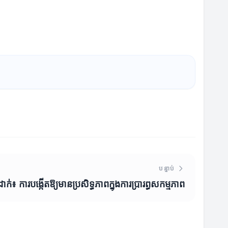
បន្ទាប់
តដាក់៖ ការបង្កើតឱ្យមានប្រសិទ្ធភាពក្នុងការប្រារព្ធសកម្មភាព