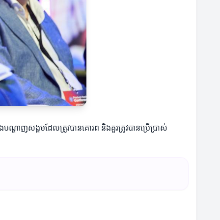
ងបណ្ដាញសង្គមដែលត្រូវបានគោរព និងគួរត្រូវបានប្រើប្រាស់