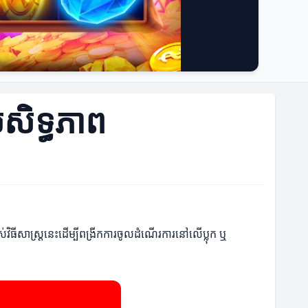
រសិទ្ធភាព
វិធីសាស្រ្តនេះដើម្បីពង្រីកការចូលដំណើរការនៅលើប្លុក ឬ