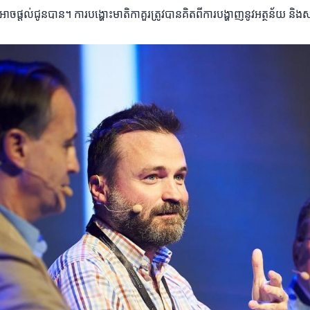
អាចផ្តល់ជូនបាន។ ការបង្ហោះមាតិកាគួរត្រូវបានគិតពីការបង្ហាញនូវអត្ថន័យ និង