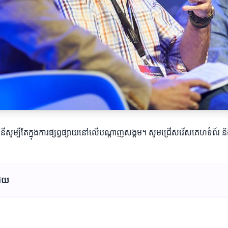
នីសូម្បីតែក្នុងការផ្សព្វផ្សាយនៅលើបណ្ដាញសង្គម។ សូមជ្រើសរើសគេហទំព័រ និ
ជ័យ