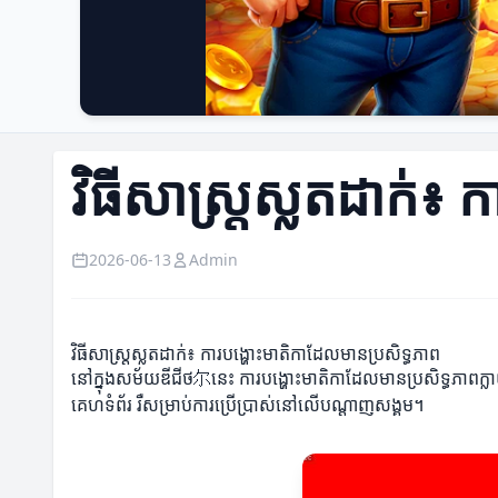
វិធីសាស្រ្តស្លតដាក់៖
2026-06-13
Admin
វិធីសាស្រ្តស្លតដាក់៖ ការបង្ហោះមាតិកាដែលមានប្រសិទ្ធភាព
នៅក្នុងសម័យឌីជីថ尔នេះ ការបង្ហោះមាតិកាដែលមានប្រសិទ្ធភាពក្លាយជ
គេហទំព័រ រឺសម្រាប់ការប្រើប្រាស់នៅលើបណ្ដាញសង្គម។