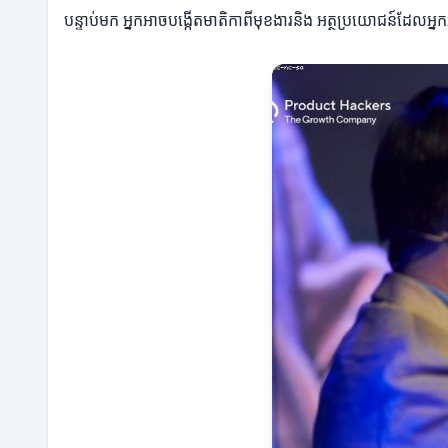
បន្ទាប់មក អ្នកអាចបង្កើតមាតិកាពីមុខងារនិង អត្ថប្រយោជន៍ដែលអ្នក