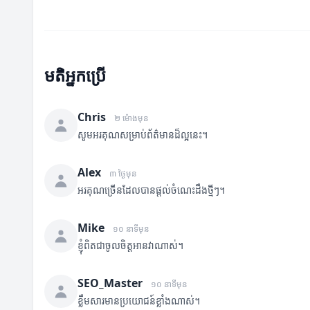
មតិអ្នកប្រើ
Chris
២ ម៉ោងមុន
សូមអរគុណសម្រាប់ព័ត៌មានដ៏ល្អនេះ។
Alex
៣ ថ្ងៃមុន
អរគុណច្រើនដែលបានផ្តល់ចំណេះដឹងថ្មីៗ។
Mike
១០ នាទីមុន
ខ្ញុំពិតជាចូលចិត្តអានវាណាស់។
SEO_Master
១០ នាទីមុន
ខ្លឹមសារមានប្រយោជន៍ខ្លាំងណាស់។