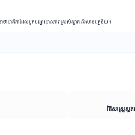
ធានាថាមាតិកាដែលអ្នកបង្ហោះមានភាពស្រស់ស្អាត និងមានអត្ថន័យ។
វិធីសាស្រ្តស្ល