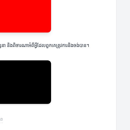
្សនា និងពិចារណាអំពីអ្វីដែលពួកគេត្រូវការនិងចង់បាន។
ាព