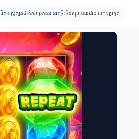
វិធីសាស្រ្តស្លតដាក់
ការប្រកួតនានា
គន្លឹះនិងក្បួន
ពេលវេលានៃការប្រកួត