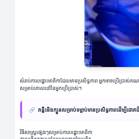
សំរាប់ការបង្ហោះមាតិកាដែលមានប្រសិទ្ធភាព អ្នកអាចប្រើប្រាស់គណ
សម្រាប់គោលដៅនៃអ្នកប្រើប្រាស់។
🔗
គន្លឹះនិងក្បួនសម្រាប់ទម្លាប់មានប្រសិទ្ធភាព​ដើម្បីជោគ
វិធីសាស្រ្តផ្សេងៗសម្រាប់ការបង្ហោះមាតិកា