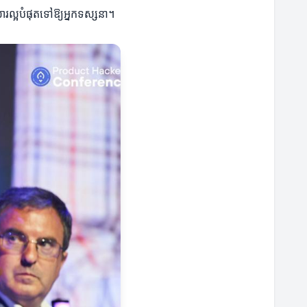
សារល្អបំផុតទៅឱ្យអ្នកទស្សនា។