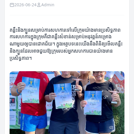
2026-06-24
Admin
គន្លឹះនិងក្បួនសម្រាប់ការសហការទៅលើក្រុមយ៉ាងមានប្រសិទ្ធភាព
ការសហការក្នុងក្រុមគឺជាគន្លឹះសំខាន់សម្រាប់អនុវត្តន៍គម្រោង
ណាមួយឲ្យបានជោគជ័យ។ ក្នុងអត្ថបទនេះយើងនឹងពិនិត្យមើលគន្លឹះ
និងក្បួនដែលអាចជួយឱ្យក្រុមរបស់អ្នកសហការបានយ៉ាងមាន
ប្រសិទ្ធភាព។