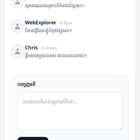
សូមអរគុណសម្រាប់ព័ត៌មានដ៏ល្អនេះ។
WebExplorer
៣ ថ្ងៃមុន
ពិតជាអ្វីដែលខ្ញុំកំពុងស្វែងរក។
Chris
២ ម៉ោងមុន
ខ្លឹមសារច្បាស់លាស់ ងាយយល់ណាស់។
បញ្ចេញមតិ