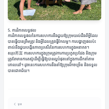
5. ការវិភាគលទ្ធផល
ការវិភាគលទ្ធផលនៃការសហការនឹងជួយឱ្យក្រុមយល់ដឹងពីអ្វីដែល
បានធ្វើបានត្រឹមត្រូវ និងអ្វីដែលត្រូវធ្វើកែលម្អ។ ការបង្ហាញផលប៉ះ
ពាល់នឹងជួយបង្កើនភាពប្រសើរនៃការសហការក្នុងអនាគត។
សរុប而言 ការសហការក្នុងក្រុមត្រូវការការប្រកួតប្រជែង និងក្រុម
ត្រូវតែមានការតស៊ូដើម្បីធ្វើឱ្យបានល្អបំផុតនៅក្នុងការដឹកនាំតាម
គោលដៅ។ ដូចនេះការសហការនឹងនាំឱ្យក្រុមរីកចម្រើន និងទទួល
បានជោគជ័យ។
មុន