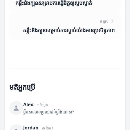
គន្លឹះនិងក្បួនសម្រាប់ការធ្វើចិត្តឲ្យស្ងប់ស្ងាត់
បន្ទាប់
គន្លឹះនិងក្បួនសម្រាប់ការស្តាប់យ៉ាងមានប្រសិទ្ធភាព
មតិអ្នកប្រើ
Alex
៣ ថ្ងៃមុន
ខ្លឹមសារមានប្រយោជន៍ខ្លាំងណាស់។
Jordan
៣ ថ្ងៃមុន