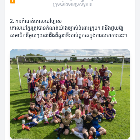
▶
ក្រុមយ៉ាងមានប្រសិទ្ធភាព
2. ការកំណត់គោលដៅច្បាស់
គោលដៅគួរត្រូវបានកំណត់យ៉ាងច្បាស់ចំពោះក្រុម។ វានឹងជួយឱ្យ
សមាជិកនីមួយៗយល់ដឹងពីតួនាទីរបស់ពួកគេក្នុងការសហការនេះ។