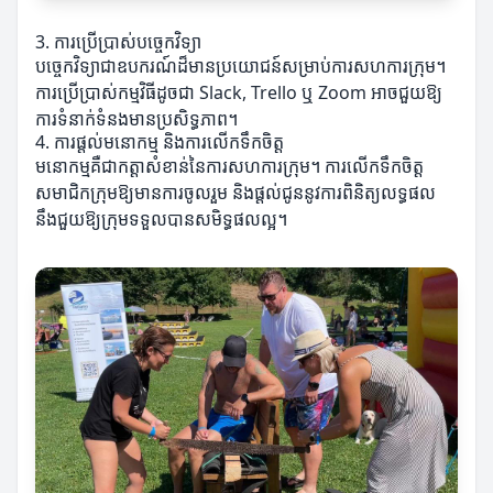
3. ការប្រើប្រាស់បច្ចេកវិទ្យា
បច្ចេកវិទ្យាជាឧបករណ៍ដ៏មានប្រយោជន៍សម្រាប់ការសហការក្រុម។
ការប្រើប្រាស់កម្មវិធីដូចជា Slack, Trello ឬ Zoom អាចជួយឱ្យ
ការទំនាក់ទំនងមានប្រសិទ្ធភាព។
4. ការផ្តល់មនោកម្ម និងការលើកទឹកចិត្ត
មនោកម្មគឺជាកត្តាសំខាន់នៃការសហការក្រុម។ ការលើកទឹកចិត្ត
សមាជិកក្រុមឱ្យមានការចូលរួម និងផ្តល់ជូននូវការពិនិត្យលទ្ធផល
នឹងជួយឱ្យក្រុមទទួលបានសមិទ្ធផលល្អ។