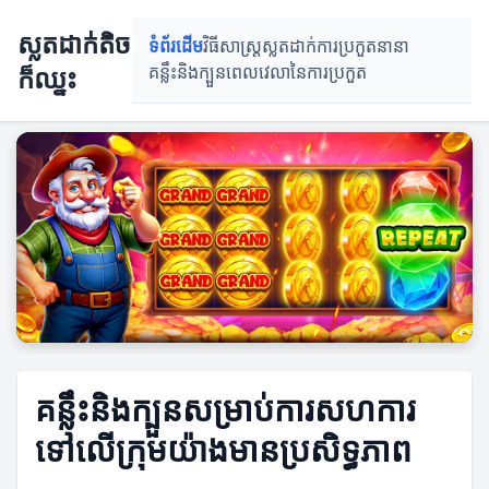
ស្លតដាក់តិច
ទំព័រដើម
វិធីសាស្រ្តស្លតដាក់
ការប្រកួតនានា
ក៏ឈ្នះ
គន្លឹះនិងក្បួន
ពេលវេលានៃការប្រកួត
គន្លឹះនិងក្បួនសម្រាប់ការសហការ
ទៅលើក្រុមយ៉ាងមានប្រសិទ្ធភាព