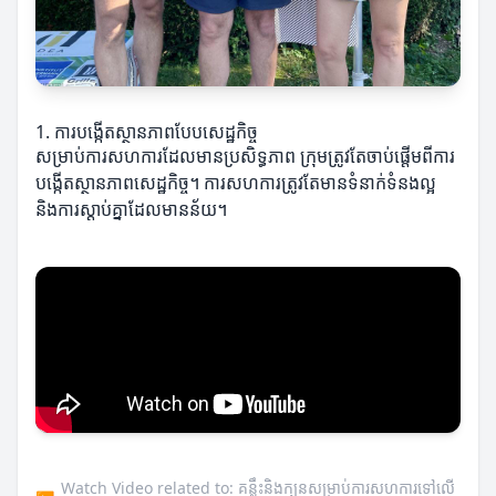
1. ការបង្កើតស្ថានភាពបែបសេដ្ឋកិច្ច
សម្រាប់ការសហការដែលមានប្រសិទ្ធភាព ក្រុមត្រូវតែចាប់ផ្តើមពីការ
បង្កើតស្ថានភាពសេដ្ឋកិច្ច។ ការសហការត្រូវតែមានទំនាក់ទំនងល្អ
និងការស្តាប់គ្នាដែលមានន័យ។
Watch Video related to: គន្លឹះនិងក្បួនសម្រាប់ការសហការទៅលើ