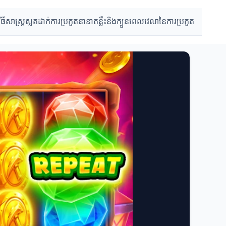
វិធីសាស្រ្តស្លតដាក់
ការប្រកួតនានា
គន្លឹះនិងក្បួន
ពេលវេលានៃការប្រកួត