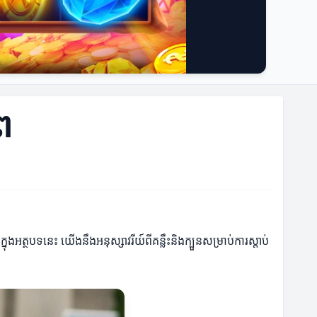
ព
្នុងអត្ថបទនេះ យើងនឹងអនុស្សាវរីយ៍ពីគន្លឹះនិងក្បួនសម្រាប់ការស្តាប់