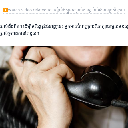
▶
Watch Video related to: គន្លឹះនិងក្បួនសម្រាប់ការស្តាប់យ៉ាងមានប្រសិទ្ធភាព
ងការយល់ដឹងពីវា។ ដើម្បីអភិវឌ្ឍន៍ជំនាញនេះ អ្នកអាចបំពេញការពិភាក្សាជាមួយ
្រសិទ្ធភាពកាន់តែខ្ពស់។