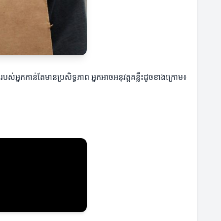
ប់របស់អ្នកកាន់តែមានប្រសិទ្ធភាព អ្នកអាចអនុវត្តគន្លឹះដូចខាងក្រោម៖