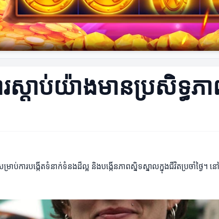
ការស្តាប់យ៉ាងមានប្រសិទ្ធភា
ប់ការបង្កើតទំនាក់ទំនងដ៏ល្អ និងបង្កើនភាពស្និទស្នាលក្នុងជីវិតប្រចាំថ្ងៃ។ នៅក