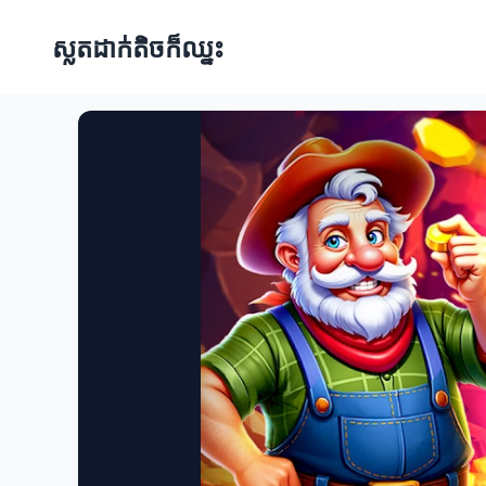
ស្លតដាក់តិចក៏ឈ្នះ