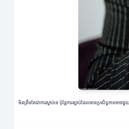
មិនត្រឹមតែជាការស្តាប់ទេ ប៉ុន្តែការស្តាប់ដែលមានប្រសិទ្ធភាពអាចជ