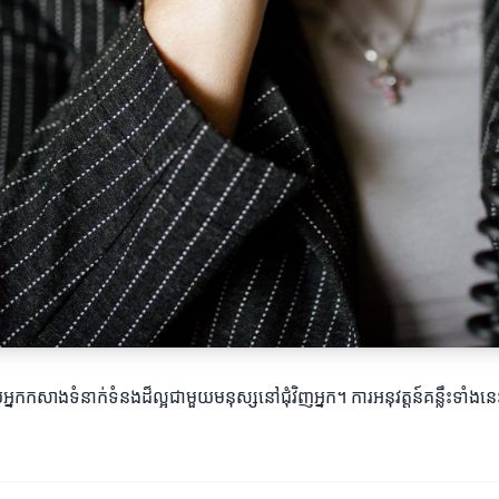
ួយអ្នកកសាងទំនាក់ទំនងដ៏ល្អជាមួយមនុស្សនៅជុំវិញអ្នក។ ការអនុវត្តន៍គន្លឹះទាំ