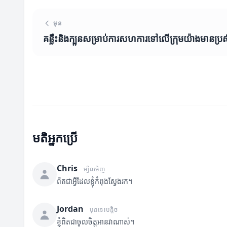
មុន
គន្លឹះនិងក្បួនសម្រាប់ការសហការទៅលើក្រុមយ៉ាងមានប្រស
មតិអ្នកប្រើ
Chris
ម្សិលមិញ
ពិតជាអ្វីដែលខ្ញុំកំពុងស្វែងរក។
Jordan
មុននេះបន្តិច
ខ្ញុំពិតជាចូលចិត្តអានវាណាស់។