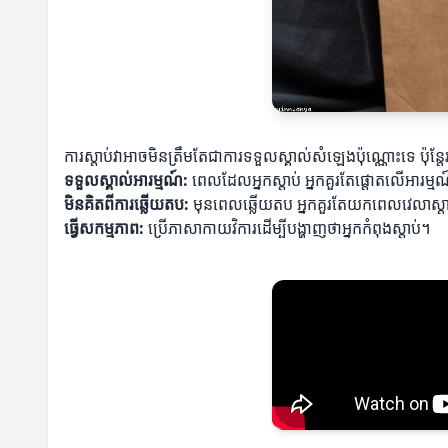
ការស្តាប់វាអាចមិនត្រឹមតែជាការទទួលស្គាល់សំឡេងប៉ុណ្ណោះទេ ប៉ុន្តែវ
ទទួលស្គាល់អារម្មណ៍:
ពេលដែលអ្នកស្តាប់ អ្នកគួរតែផ្តោតលើអារម្ម
មិនគិតពីការឆ្លើយតប:
មុនពេលឆ្លើយតប អ្នកគួរតែយកពេលវេលាស្តា
ធ្វើសកម្មភាព:
ប្រើភាសាកាយវិការដើម្បីបង្ហាញថាអ្នកកំពុងស្តាប់។