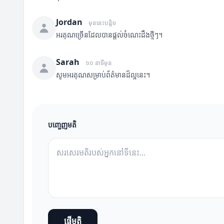
Jordan
មុននេះបន្តិច
អរគុណច្រើនដែលបានផ្តល់ចំណេះដឹងថ្មីៗ។
Sarah
១០ នាទីមុន
សូមអរគុណសម្រាប់ព័ត៌មានដ៏ល្អនេះ។
បញ្ចេញមតិ
ផ្ញើមតិ