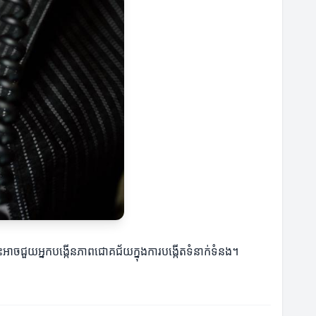
ងនេះអាចជួយអ្នកបង្កើនភាពជោគជ័យក្នុងការបង្កើតទំនាក់ទំនង។