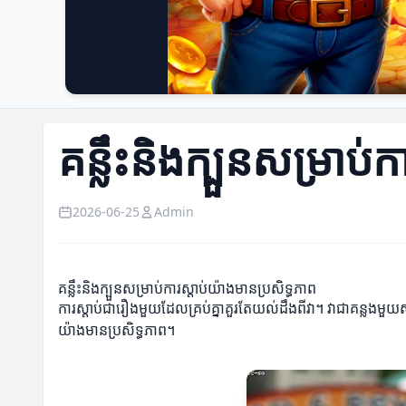
គន្លឹះនិងក្បួនសម្រាប់
2026-06-25
Admin
គន្លឹះនិងក្បួនសម្រាប់ការស្តាប់យ៉ាងមានប្រសិទ្ធភាព
ការស្តាប់ជារឿងមួយដែលគ្រប់គ្នាគួរតែយល់ដឹងពីវា។ វាជាគន្លងមួយសម្រា
យ៉ាងមានប្រសិទ្ធភាព។