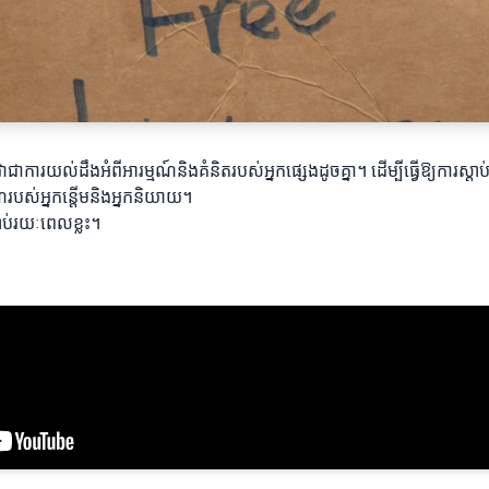
ាជាការយល់ដឹងអំពីអារម្មណ៍និងគំនិតរបស់អ្នកផ្សេងដូចគ្នា។ ដើម្បីធ្វើឱ្យការស្តា
ណ៍របស់អ្នកន្ដើមនិងអ្នកនិយាយ។
ប់រយៈពេលខ្លះ។