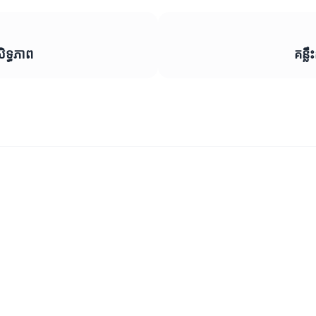
ិទ្ធភាព
គន្ល