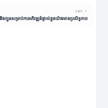
បន្ទាប់
ឹះនិងក្បួនសម្រាប់ការអភិវឌ្ឍន៍ផ្ទាល់ខ្លួនយ៉ាងមានប្រសិទ្ធភាព