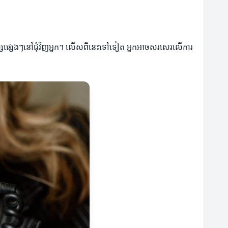
មនុស្សផ្សេងៗនៅជុំវិញអ្នក។ លើសពីនេះទៅទៀត អ្នកអាចសរសេរលើការ