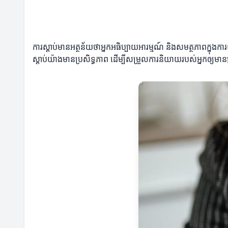
ការស្តាប់មានអត្ថន័យថាអ្នកអធិប្បាយអារម្មណ៍ និងសមត្ថភាពក្នុ
ស្តាប់យ៉ាងមានប្រសិទ្ធភាព ដើម្បីសម្រួលការនិយាយរបស់អ្នកឲ្យមានប