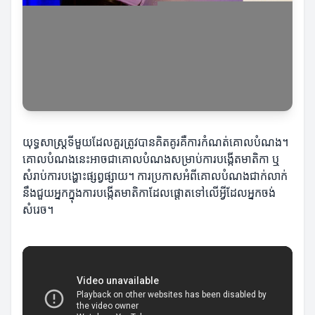
យុទ្ធសាស្ត្រទីមួយដែលគួរត្រូវបានគិតគូរគឺការកំណត់គោលបំណង។
គោលបំណងនេះអាចជាគោលបំណងសម្រាប់ការបង្កើតមាតិកា ឬ
សំរាប់ការបង្ហោះផ្សព្វផ្សាយ។ ការប្រកាសអំពីគោលបំណងជាក់លាក់
នឹងជួយអ្នកក្នុងការបង្កើតមាតិកាដែលផ្តោតទៅលើអ្វីដែលអ្នកចង់
សំរេច។