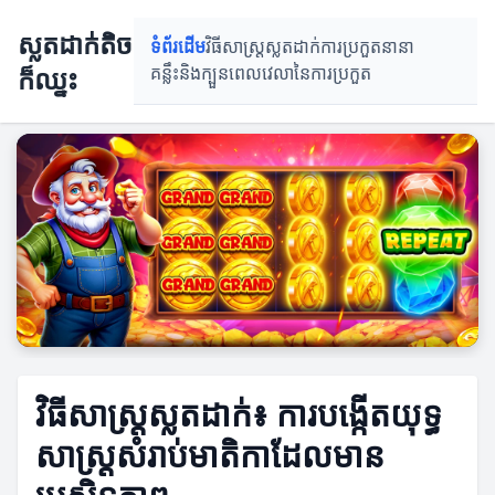
ស្លតដាក់តិច
ទំព័រដើម
វិធីសាស្រ្តស្លតដាក់
ការប្រកួតនានា
ក៏ឈ្នះ
គន្លឹះនិងក្បួន
ពេលវេលានៃការប្រកួត
វិធីសាស្រ្តស្លតដាក់៖ ការបង្កើតយុទ្ធ
សាស្ត្រសំរាប់មាតិកាដែលមាន