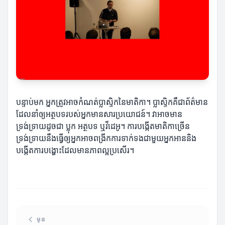
បន្ទាប់មក អ្នកត្រូវអាចកំណត់ប្លាស្ទិកនៃមាតិកា។ ប្លាស្ទិកគឺជាព័ត៌មាន
ដែលនាំឲ្យអត្ថបទរបស់អ្នកមានសារប្រយោជន៍។ វាអាចមាន
ទ្រង់ទ្រាយដូចជា ប្លុក អត្ថបទ ឬវីដេអូ។ ការបង្កើតមាតិកាច្រើន
ទ្រង់ទ្រាយនឹងធ្វើឲ្យអ្នកអាចពង្រីកការទាក់ទងជាមួយអ្នកអាននិង
បង្កើតការបង្ហោះដែលមានភាពល្អប្រសើរ។
មុន