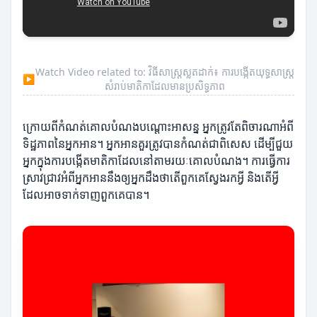
Watch Video related to: វិធីសាស្រ្តស្លតដាក់៖ ការបង្កើតយុទ្ធសាស្ត្រ
▶
សំរាប់មាតិកាដែលមានប្រសិទ្ធភាព
ក្រោយពីកំណត់គោលបំណងបណ្តោះអាសន្ន អ្នកត្រូវតែពិចារណាអំពី
ទិដ្ឋភាពនៃអ្នកអាន។ អ្នកអានគួរត្រូវបានកំណត់ជាពិសេស ដើម្បីជួយ
អ្នកក្នុងការបង្កើតមាតិកាដែលនៅតាមរយៈគោលបំណង។ ការធ្វើការ
ស្រាវជ្រាវអំពីអ្នកអាននឹងឲ្យអ្នកដឹងថាតើពួកគេស្វែងរកអ្វី និងតើអ្វី
ដែលអាចទាក់ទាញពួកគេបាន។