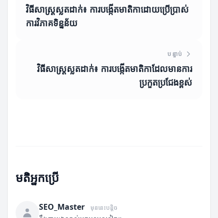
វិធីសាស្រ្តស្លតដាក់៖ ការបង្កើតមាតិកាដោយប្រើប្រាស់
ការវិភាគទិន្នន័យ
បន្ទាប់
វិធីសាស្រ្តស្លតដាក់៖ ការបង្កើតមាតិកាដែលមានការ
ប្រកួតប្រជែងខ្ពស់
មតិអ្នកប្រើ
SEO_Master
មុននេះបន្តិច