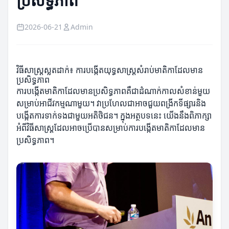
ប្រសិទ្ធភាព
2026-06-21
Admin
វិធីសាស្រ្តស្លតដាក់៖ ការបង្កើតយុទ្ធសាស្ត្រសំរាប់មាតិកាដែលមាន
ប្រសិទ្ធភាព
ការបង្កើតមាតិកាដែលមានប្រសិទ្ធភាពគឺជាដំណាក់កាលសំខាន់មួយ
សម្រាប់អាជីវកម្មណាមួយ។ វាប្រហែលជាអាចជួយពង្រីកទីផ្សារនិង
បង្កើតការទាក់ទងជាមួយអតិថិជន។ ក្នុងអត្ថបទនេះ យើងនឹងពិភាក្សា
អំពីវិធីសាស្ត្រដែលអាចប្រើបានសម្រាប់ការបង្កើតមាតិកាដែលមាន
ប្រសិទ្ធភាព។