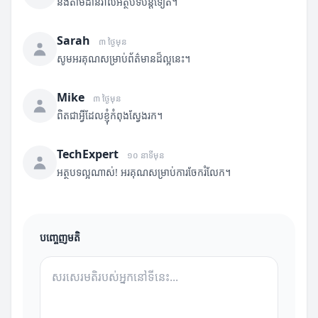
នឹងតាមដានរាល់អត្ថបទបន្តទៀត។
Sarah
៣ ថ្ងៃមុន
សូមអរគុណសម្រាប់ព័ត៌មានដ៏ល្អនេះ។
Mike
៣ ថ្ងៃមុន
ពិតជាអ្វីដែលខ្ញុំកំពុងស្វែងរក។
TechExpert
១០ នាទីមុន
អត្ថបទល្អណាស់! អរគុណសម្រាប់ការចែករំលែក។
បញ្ចេញមតិ