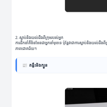
2. ស្ដាប់និងយល់ដឹងពីក្រុមរបស់អ្នក
ការដឹកនាំគឺមិនមែនជាអ្នកនាំមុខទេ ប៉ុន្តែវាជាការស្ដាប់និងយល់ដ
ភាពជោគជ័យ។
📰
គន្លឹះនិងក្បួន