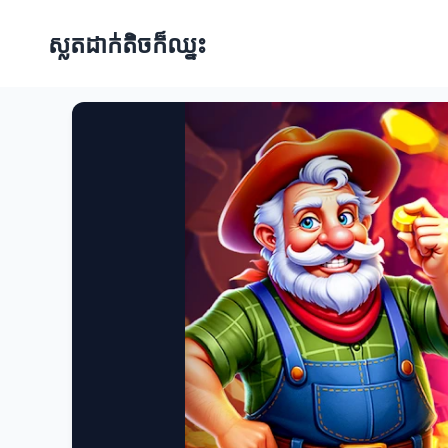
ស្លតដាក់តិចក៏ឈ្នះ