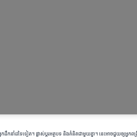
នឹងអ្នកដឹកនាំដទៃទៀត។ ផ្លាស់ប្តូរអត្ថបទ និងគំនិតជាមួយគ្នា។ នេះអាចជួយឲ្យអ្ន