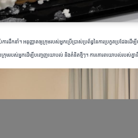
ារដឹកនាំ។ អនុញ្ញាតឲ្យក្រុមរបស់អ្នកប្រើប្រាស់ប្រព័ន្ធនៃការប្រកួតប្រជែងដើ
្រុមរបស់អ្នកដើម្បីបញ្ចេញយោបល់ និងគំនិតថ្មីៗ។ ការគោរពយោបល់របស់គ្នានឹងធ