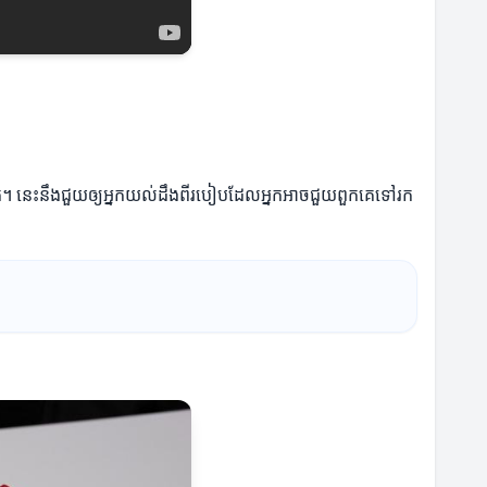
បស់អ្នក។ នេះនឹងជួយឲ្យអ្នកយល់ដឹងពីរបៀបដែលអ្នកអាចជួយពួកគេទៅរក