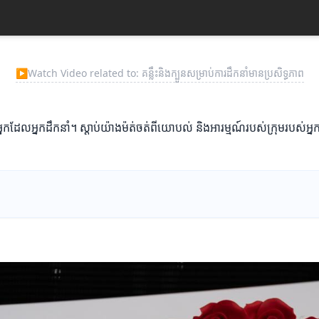
▶
Watch Video related to: គន្លឹះនិងក្បួនសម្រាប់ការដឹកនាំមានប្រសិទ្ធភាព
ឹងពីអ្នកដែលអ្នកដឹកនាំ។ ស្ដាប់យ៉ាងម៉ត់ចត់ពីយោបល់ និងអារម្មណ៍របស់ក្រុមរ