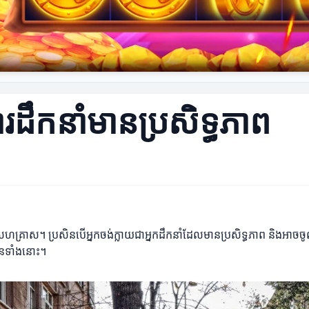
ការដឹកនាំមានប្រសិទ្ធភាព
ាសហគ្រាស។ ប្រសិនបើអ្នកចង់ក្លាយជាអ្នកដឹកនាំដែលមានប្រសិទ្ធភាព និងអាច
្បួនទាំងនោះ។