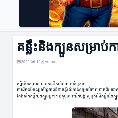
គន្លឹះនិងក្បួនសម្រាប់
2026-06-19
Admin
គន្លឹះនិងក្បួនសម្រាប់ការដឹកនាំមានប្រសិទ្ធភាព
ការដឹកនាំមានប្រសិទ្ធភាពគឺជាគន្លឹះសំខាន់សម្រាប់ភាពជោគជ័យជ
តែងតាំងគន្លឹះនិងក្បួនខ្លះៗ។ អត្ថបទនេះនឹងបង្ហាញអ្នកអំពីគន្លឹះនិងក