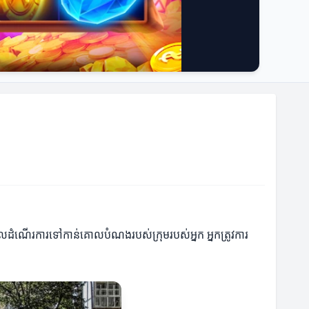
ចូលដំណើរការទៅកាន់គោលបំណងរបស់ក្រុមរបស់អ្នក អ្នកត្រូវការ