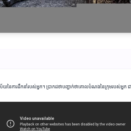
ត់វិស័យនៃការដឹកនាំរបស់អ្នក។ ប្រាកដថាបញ្ជាក់ថាគោលបំណងនៃក្រុមរបស់អ្នក ជ