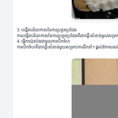
3. បង្កើតបរិយាកាសនៃការប្រកួតប្រជែង
ការបង្កើតបរិយាកាសនៃការប្រកួតប្រជែងគឺជាគន្លឹះសំខាន់មួយសម្រាប់ក
4. ធ្វើការប៉ុនប៉ងជាមួយការបើកចំហ
ការបើកចំហគឺជាគន្លឹះសំខាន់មួយសម្រាប់ការដឹកនាំ។ ផ្ដល់ឱកាសដល់ក