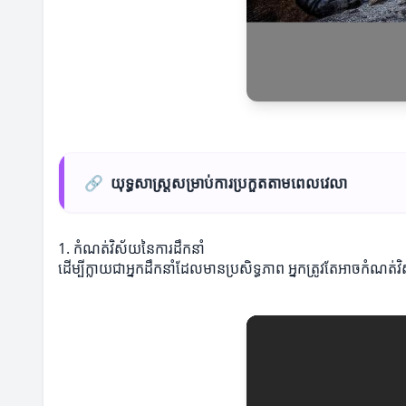
🔗
យុទ្ធសាស្ត្រសម្រាប់ការប្រកួតតាមពេលវេលា
1. កំណត់វិស័យនៃការដឹកនាំ
ដើម្បីក្លាយជាអ្នកដឹកនាំដែលមានប្រសិទ្ធភាព អ្នកត្រូវតែអាចកំណ