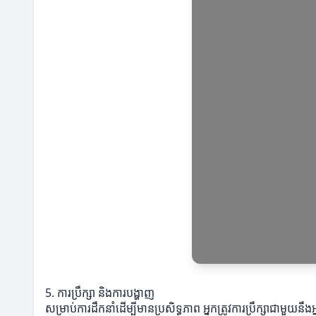
5. ការប្រឹក្សា និងការបង្ហាញ
សម្រាប់ការដឹកនាំដើម្បីមានប្រសិទ្ធភាព អ្នកត្រូវការប្រឹក្សាជាមួយ