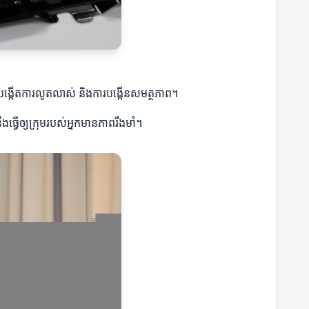
ម្បីបង្កើតការលូតលាស់ និងការបង្កើនសមត្ថភាព។
្វើឲ្យក្រុមរបស់អ្នកមានភាពរឹងមាំ។