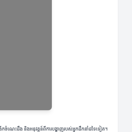
កពង្រីកចំណេះដឹង និងអនុវត្តន៍ពីការបង្ហាញរបស់អ្នកដឹកនាំដទៃទៀត។