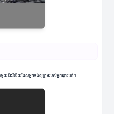
ាមួយនឹងវិស័យដែលអ្នកចង់ឲ្យក្រុមរបស់អ្នកឆ្ពោះទៅ។