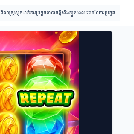
វិធីសាស្រ្តស្លតដាក់
ការប្រកួតនានា
គន្លឹះនិងក្បួន
ពេលវេលានៃការប្រកួត