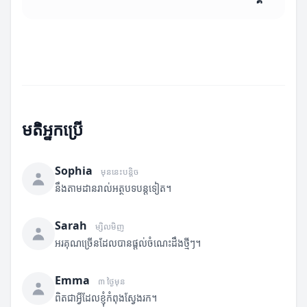
មតិអ្នកប្រើ
Sophia
មុននេះបន្តិច
នឹងតាមដានរាល់អត្ថបទបន្តទៀត។
Sarah
ម្សិលមិញ
អរគុណច្រើនដែលបានផ្តល់ចំណេះដឹងថ្មីៗ។
Emma
៣ ថ្ងៃមុន
ពិតជាអ្វីដែលខ្ញុំកំពុងស្វែងរក។