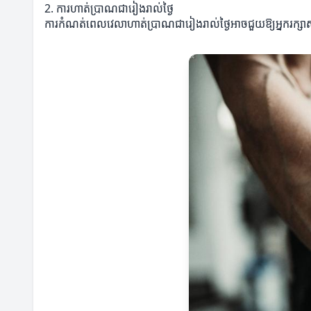
2. ការហាត់ប្រាណជារៀងរាល់ថ្ងៃ
ការកំណត់ពេលវេលាហាត់ប្រាណជារៀងរាល់ថ្ងៃអាចជួយឱ្យអ្នករក្សា