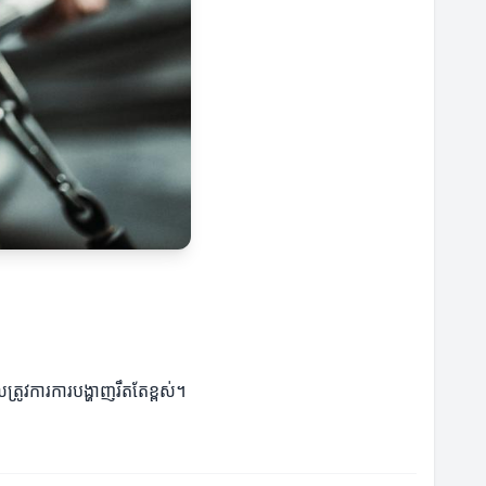
ត្រូវការការបង្ហាញរឹតតែខ្ពស់។