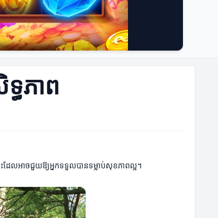
ិទ្ធភាព
ួនខ្លះដែលអាចជួយឱ្យអ្នកទទួលបានទម្លាប់សុខភាពល្អ។