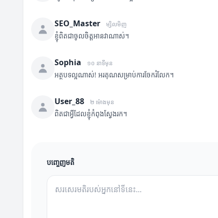
SEO_Master
ម្សិលមិញ
ខ្ញុំពិតជាចូលចិត្តអានវាណាស់។
Sophia
១០ នាទីមុន
អត្ថបទល្អណាស់! អរគុណសម្រាប់ការចែករំលែក។
User_88
២ ម៉ោងមុន
ពិតជាអ្វីដែលខ្ញុំកំពុងស្វែងរក។
បញ្ចេញមតិ