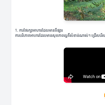
1. ការថែរក្សាអាហារដែលមានទីផ្សារ
ការបរិភោគអាហារដែលមានសុខភាពល្អគឺសំខាន់ណាស់។ ជ្រើសរើសអាហា