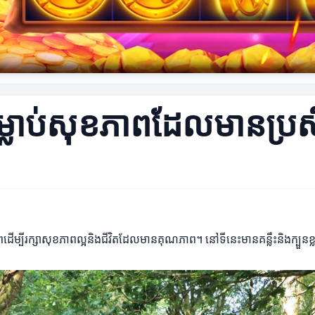
់ទម្លាប់សុខភាពដែលមានប្រស
្ធភាពដើម្បីរក្សាសុខភាពល្អនិងជីវិតដែលមានគុណភាព។ នៅទីនេះមានគន្លឹះនិងក្ប