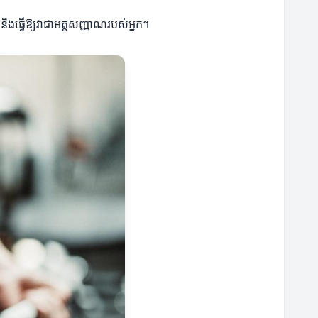
ងធ្វើឱ្យវាជាអត្តសញ្ញាណរបស់អ្នក។