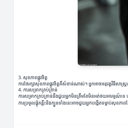
3. សុខភាពផ្លូវចិត្ត
ការថែរក្សាសុខភាពផ្លូវចិត្ដគឺសំខាន់ណាស់។ អ្នកអាចអនុវត្តវិធីសាស
4. ការសម្រាកគ្រប់គ្រាន់
ការសម្រាកគ្រប់គ្រាន់នឹងជួយអ្នកមិនត្រឹមតែមិនអត់ថយអារម្មណ៍
ការប្រមូលផ្តុំគន្លឹះនិងក្បួនទាំងនេះអាចជួយអ្នកបង្កើតទម្លាប់សុខ