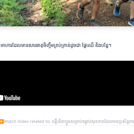
រដែលមានសារធាតុចិញ្ចឹមគ្រប់គ្រាន់ដូចជា ផ្លែឈើ និងបន្លែ។
▶
Watch Video related to: គន្លឹះនិងក្បួនសម្រាប់ទម្លាប់សុខភាពដែលមានប្រសិទ្ធភា