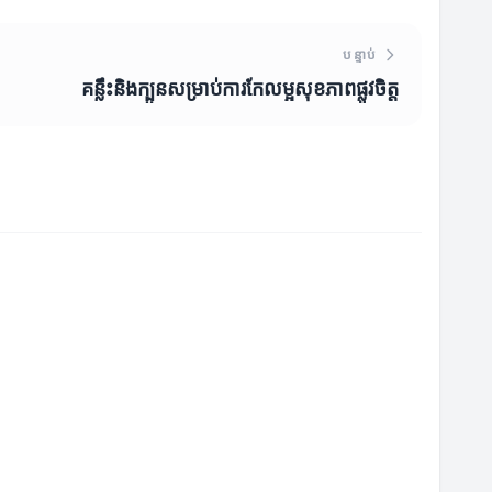
បន្ទាប់
គន្លឹះនិងក្បួនសម្រាប់ការកែលម្អសុខភាពផ្លូវចិត្ត