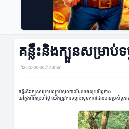
គន្លឹះនិងក្បួនសម្រាប
2026-06-06
Admin
គន្លឹះនិងក្បួនសម្រាប់ទម្លាប់សុខភាពដែលមានប្រសិទ្ធភាព
នៅក្នុងជីវិតប្រចាំថ្ងៃ យើងត្រូវការទម្លាប់សុខភាពដែលមានប្រសិទ