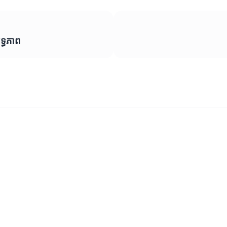
ទ្ធភាព