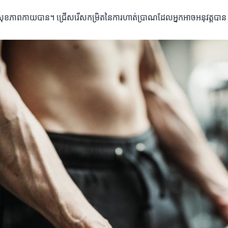
សុខភាពកាយបាន។ ជ្រើសរើសកម្រិតនៃការហាត់ប្រាណដែលអ្នកអាចអនុវត្តបាន និ