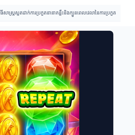
វិធីសាស្រ្តស្លតដាក់
ការប្រកួតនានា
គន្លឹះនិងក្បួន
ពេលវេលានៃការប្រកួត