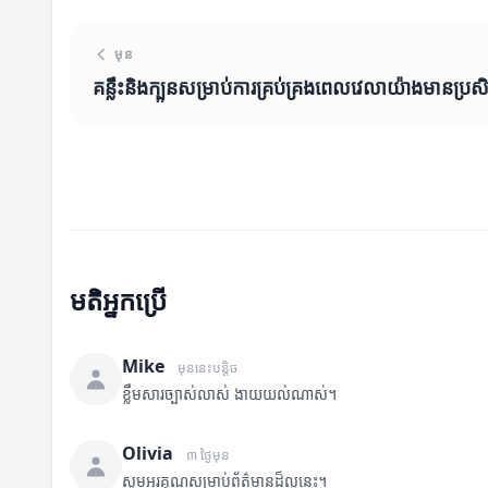
មុន
គន្លឹះនិងក្បួនសម្រាប់ការគ្រប់គ្រងពេលវេលាយ៉ាងមានប្រសិ
មតិអ្នកប្រើ
Mike
មុននេះបន្តិច
ខ្លឹមសារច្បាស់លាស់ ងាយយល់ណាស់។
Olivia
៣ ថ្ងៃមុន
សូមអរគុណសម្រាប់ព័ត៌មានដ៏ល្អនេះ។