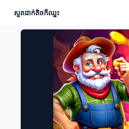
ស្លតដាក់តិចក៏ឈ្នះ