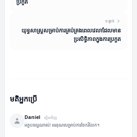
ប្រកួត
បន្ទាប់
យុទ្ធសាស្ត្រសម្រាប់ការគ្រប់គ្រងពេលវេលាដែលមាន
ប្រសិទ្ធិភាពក្នុងការប្រកួត
មតិអ្នកប្រើ
Daniel
ម្សិលមិញ
អត្ថបទល្អណាស់! អរគុណសម្រាប់ការចែករំលែក។