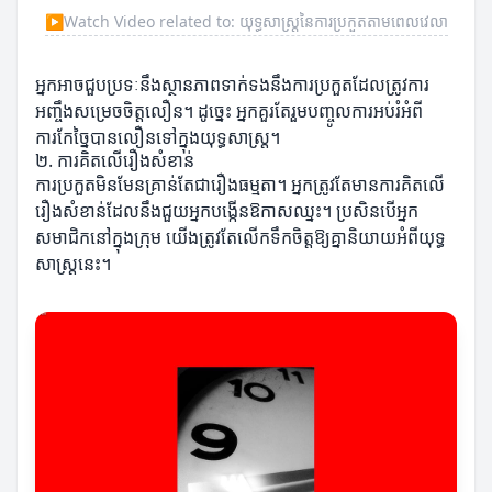
▶
Watch Video related to: យុទ្ធសាស្ត្រនៃការប្រកួតតាមពេលវេលា
អ្នកអាចជួបប្រទៈនឹងស្ថានភាពទាក់ទងនឹងការប្រកួតដែលត្រូវការ
អញ្ចឹងសម្រេចចិត្តលឿន។ ដូច្នេះ អ្នកគួរតែរួមបញ្ចូលការអប់រំអំពី
ការកែច្នៃបានលឿនទៅក្នុងយុទ្ធសាស្ត្រ។
២. ការគិតលើរឿងសំខាន់
ការប្រកួតមិនមែនគ្រាន់តែជារឿងធម្មតា។ អ្នកត្រូវតែមានការគិតលើ
រឿងសំខាន់ដែលនឹងជួយអ្នកបង្កើនឱកាសឈ្នះ។ ប្រសិនបើអ្នក
សមាជិកនៅក្នុងក្រុម យើងត្រូវតែលើកទឹកចិត្តឱ្យគ្នានិយាយអំពីយុទ្ធ
សាស្ត្រនេះ។