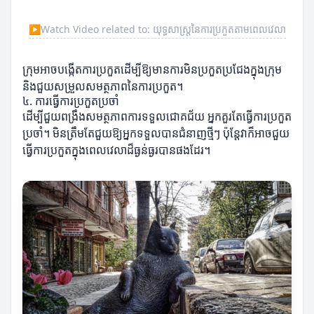
▶
Watch Video related to: យុទ្ធសាស្ត្រនៃការប្រកួតតាមពេលវេលា
ក្រុមអាចបង្កើតការប្រកួតដើម្បីឱ្យមានការមិនប្រកួតប្រជែងក្នុងក្រុម
និងជួយសម្រួលសមត្ថភាពនៃការប្រកួត។
៤. ការធ្វើការប្រកួតប្រចាំ
ដើម្បីជួយពង្រឹងសមត្ថភាពការទទួលជោគជ័យ អ្នកគួរតែធ្វើការប្រកួត
ប្រចាំ។ មិនត្រឹមតែជួយឱ្យអ្នកទទួលបានជំនាញថ្មីៗ ប៉ុន្តែវាក៏អាចជួយ
ធ្វើការប្រកួតក្នុងពេលវេលាដ៏ធ្ងន់ធ្ងរបានផងដែរ។