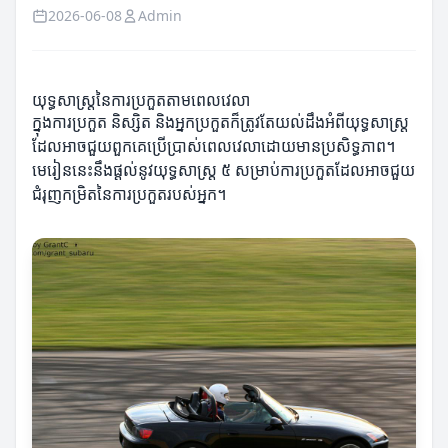
2026-06-08
Admin
យុទ្ធសាស្ត្រនៃការប្រកួតតាមពេលវេលា
ក្នុងការប្រកួត និស្សិត និងអ្នកប្រកួតក៏ត្រូវតែយល់ដឹងអំពីយុទ្ធសាស្ត្រ
ដែលអាចជួយពួកគេប្រើប្រាស់ពេលវេលាដោយមានប្រសិទ្ធភាព។
មេរៀននេះនឹងផ្តល់នូវយុទ្ធសាស្ត្រ ៥ សម្រាប់ការប្រកួតដែលអាចជួយ
ជំរុញកម្រិតនៃការប្រកួតរបស់អ្នក។