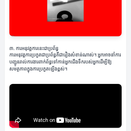
៣. ការអនុវត្តការនេះជាប្រព័ន្ធ
ការអនុវត្តការប្រកួតជាប្រព័ន្ធគឺជារឿងសំខាន់ណាស់។ អ្នកអាចនាំការ
បញ្ជូនរាល់ការងារពាក់ព័ន្ធទៅកាន់អ្នកជើងទឹករបស់អ្នកដើម្បីឱ្យ
សមត្ថភាពក្នុងការប្រកួតឡើងខ្ពស់។