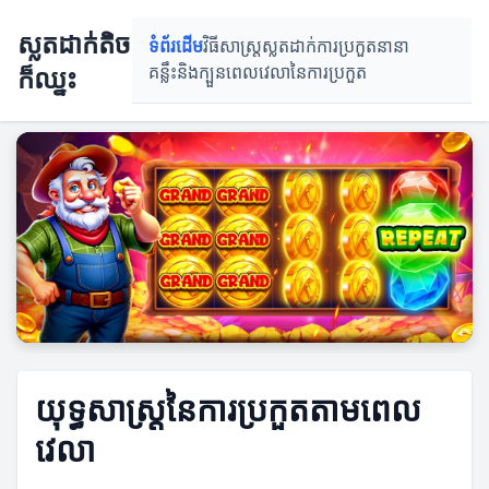
ស្លតដាក់តិច
ទំព័រដើម
វិធីសាស្រ្តស្លតដាក់
ការប្រកួតនានា
ក៏ឈ្នះ
គន្លឹះនិងក្បួន
ពេលវេលានៃការប្រកួត
យុទ្ធសាស្ត្រនៃការប្រកួតតាមពេល
វេលា