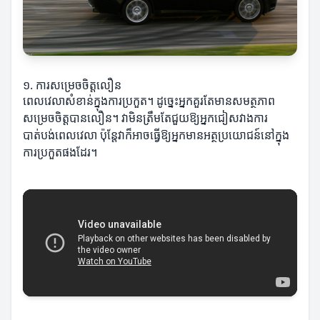
១. ការសម្រេចចិត្តលឿន
ពេលវេលាសំខាន់ក្នុងការប្រកួត។ ដូច្នេះអ្នកគួរតែមានសមត្ថភាព
សម្រេចចិត្តបានលឿន។ វាមិនត្រឹមតែជួយឱ្យអ្នកជៀសវាងការ
បាត់បង់ពេលវេលា ប៉ុន្តែវាក៏អាចធ្វើឱ្យអ្នកមានអត្ថប្រយោជន៍នៅក្នុង
ការប្រកួតផងដែរ។