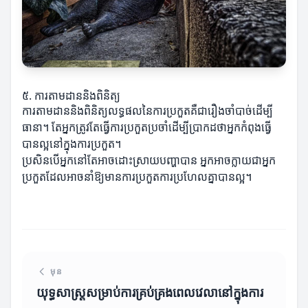
៥. ការតាមដាននិងពិនិត្យ
ការតាមដាននិងពិនិត្យលទ្ធផលនៃការប្រកួតគឺជារឿងចាំបាច់ដើម្បី
ធានា។ តែអ្នកត្រូវតែធ្វើការប្រកួតប្រចាំដើម្បីប្រាកដថាអ្នកកំពុងធ្វើ
បានល្អនៅក្នុងការប្រកួត។
ប្រសិនបើអ្នកនៅតែអាចដោះស្រាយបញ្ហាបាន អ្នកអាចក្លាយជាអ្នក
ប្រកួតដែលអាចនាំឱ្យមានការប្រកួតការប្រហែលគ្នាបានល្អ។
មុន
យុទ្ធសាស្ត្រ​សម្រាប់​ការគ្រប់គ្រង​ពេលវេលា​នៅ​ក្នុង​ការ​