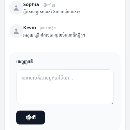
Sophia
ម្សិលមិញ
ខ្លឹមសារច្បាស់លាស់ ងាយយល់ណាស់។
Kevin
មុននេះបន្តិច
អរគុណច្រើនដែលបានផ្តល់ចំណេះដឹងថ្មីៗ។
បញ្ចេញមតិ
ផ្ញើមតិ