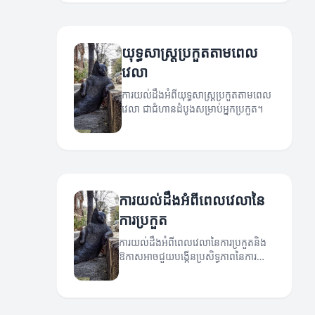
យុទ្ធសាស្ត្រប្រកួតតាមពេល
វេលា
ការយល់ដឹងអំពីយុទ្ធសាស្ត្រប្រកួតតាមពេល
វេលា ជាជំហានដំបូងសម្រាប់អ្នកប្រកួត។
ការយល់ដឹងអំពីពេលវេលានៃ
ការប្រកួត
ការយល់ដឹងអំពីពេលវេលានៃការប្រកួតនិង
ឱកាសអាចជួយបង្កើនប្រសិទ្ធភាពនៃការ
ប្រកួត។