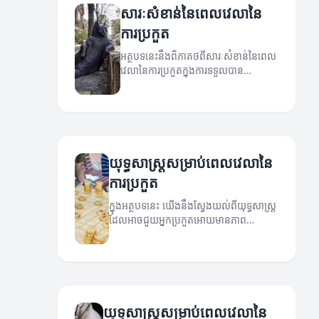
សារៈសំខាន់​នៃ​ពេលវេលានៃ​
ការប្រកួត
អត្ថបទនេះនឹងពិភាគថពីសារៈសំខាន់នៃពេល
វេលានៃការប្រកួតក្នុងការទទួលបាន
ជោគជ័យ។
យុទ្ធសាស្ត្រ​សម្រាប់​ពេលវេលានៃ​
ការប្រកួត
ក្នុងអត្ថបទនេះ យើងនឹងស្វែងយល់ពីយុទ្ធសាស្ត្រ
ដែលអាចជួយអ្នកប្រកួតអោយមានភាព
ជោគជ័យនៅក្នុងពេលវេលានៃការប្រកួត។
យុទ្ធសាស្ត្រសម្រាប់ពេលវេលានៃ