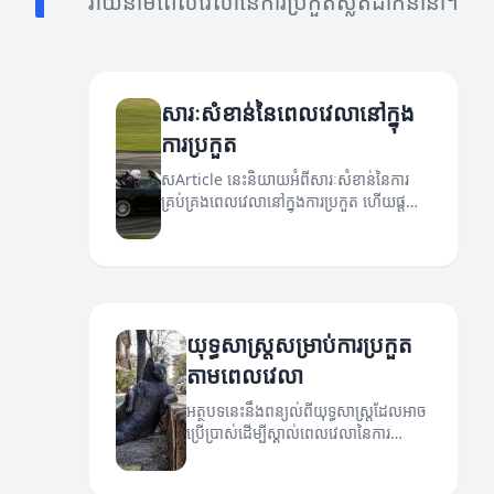
រាយនាមពេលវេលានៃការប្រកួតស្លតដាក់នានា។
សារៈសំខាន់នៃពេលវេលានៅក្នុង
ការប្រកួត
សArticle នេះនិយាយអំពីសារៈសំខាន់នៃការ
គ្រប់គ្រងពេលវេលានៅក្នុងការប្រកួត ហើយផ្តល់
នូវយុទ្ធសាស្ត្រដើម្បីប្រើប្រាស់ពេលវេលាដោយ
អស់សមត្ថភាព។
យុទ្ធសាស្ត្រសម្រាប់ការប្រកួត
តាមពេលវេលា
អត្ថបទនេះនឹងពន្យល់ពីយុទ្ធសាស្ត្រដែលអាច
ប្រើប្រាស់ដើម្បីស្គាល់ពេលវេលានៃការ
ប្រកួត។