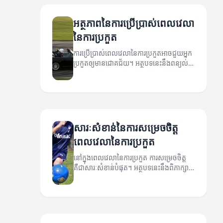
អត្ថភាពនៃការប្រើប្រាស់ពេលវេលា
នៃការប្រកួត
ការប្រើប្រាស់ពេលវេលានៃការប្រកួតអាចជួយអ្នក
ប្រកួតឲ្យមានជោគជ័យ។ អត្ថបទនេះនឹងពន្យល់
អំពីវិធីធ្វើការប្រកួតដោយប្រើប្រាស់ពេលវេលា
ដើម្បីឈ្នះ។
សារៈសំខាន់នៃការសម្រេចចិត្ត
ពេលវេលានៃការប្រកួត
នៅក្នុងពេលវេលានៃការប្រកួត ការសម្រេចចិត្ត
គឺជាសារៈសំខាន់បំផុត។ អត្ថបទនេះនឹងពិភាក្សា
អំពីតួនាទីនៃការសម្រេចចិត្តនៅពេលវេលានៃការ
ប្រកួត។