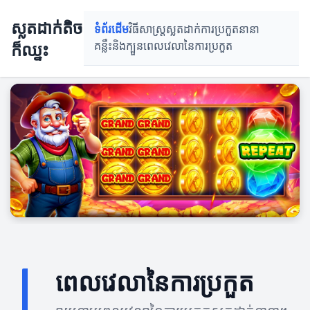
ស្លតដាក់តិច
ទំព័រដើម
វិធីសាស្រ្តស្លតដាក់
ការប្រកួតនានា
ក៏ឈ្នះ
គន្លឹះនិងក្បួន
ពេលវេលានៃការប្រកួត
ពេលវេលានៃការប្រកួត