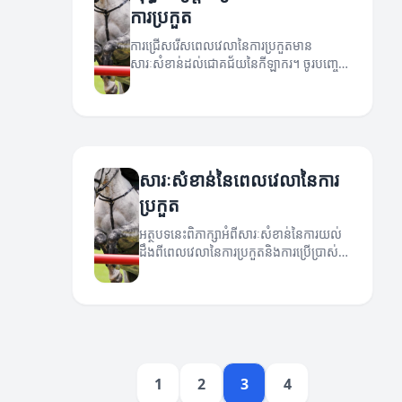
ការប្រកួត
ការជ្រើសរើសពេលវេលានៃការប្រកួតមាន
សារៈសំខាន់ដល់ជោគជ័យនៃកីឡាករ។ ចូរបញ្ចេញ
យុទ្ធសាស្ត្រនានាដែលអាចជួយអ្នកប្រកួតឱ្យមាន
ប្រសិទ្ធភាពខ្ពស់បំផុត។
សារៈសំខាន់នៃពេលវេលានៃការ
ប្រកួត
អត្ថបទនេះពិភាក្សាអំពីសារៈសំខាន់នៃការយល់
ដឹងពីពេលវេលានៃការប្រកួតនិងការប្រើប្រាស់វា
ដើម្បីចូលរួមសំរាប់ជោគជ័យ។
1
2
3
4